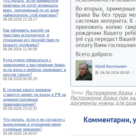
Что делать, если наниматели
квартиры не хотят возмещать
Во-вторых, примерны
вред, причинённый по их вине
брака Вы без труда м
наймодателю этой квартиры?
системах интернета. К
06.08.2026 21:29:17
приложить копию свид
Как оформить жалобу на
рождении Вашего ребё
пристава исполнителя, в
(её суд передаст Ваше
отношении его бездействия по
оплату Вами госпошлин
розыску должника?
06.08.2026 11:36:58
Всего доброго.
Куда нужно обращаться с
заявлением о расторжении брака,
Юрий Васильевич
если жена и ребёнок проживают в
06.08.2026 00:00
другом городе?
06.08.2026 00:00:25
В течение какого времени
Темы:
Расторжение брака
,
ставится запрет на въезд в РФ за
Расторжение брака при на
административные
документы нужны для раз
правонарушения?
05.08.2026 23:42:37
Комментарии, у
Что делать, если я не согласен с
вынесенным в отношении меня
судебным приказом?
05.08.2026 18:40:07