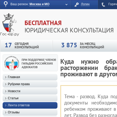
Ваш регион:
Москва и МО
Логин
Горяч
БЕСПЛАТНАЯ
ЮРИДИЧЕСКАЯ КОНСУЛЬТАЦИЯ
17
3 875
СЕГОДНЯ
ЗА МЕСЯЦ
КОНСУЛЬТАЦИЙ
КОНСУЛЬТАЦИЙ
Куда нужно обр
расторжении бра
проживают в друго
Главная
Рубрики права
Новости
Тема - развод. Куда по
Статьи
документы необходимо
Лента ответов
ребенком проживают в 
Отзывы
лет. Развод без разногла