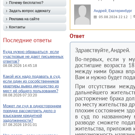
Почему бесплатно?
Задать вопрос адвокату
Андрей, Екатеринбург
05.08.2026 22:12
Реклама на сайте
Контакты
Ответ
Последние ответы
Здравствуйте, Андрей.
Куда нужно обращаться, если
участковые не дают письменных
Во-первых, если у м
ответов?
достигшие возраста 18
08.08.2026 14:45:18
между ними брака впра
Вам и нужно будет пода
Какой иск надо подавать в суд,
если один из сособственников
При отсутствии межд
квартиры вывез имущество из
мест её общего пользования?
дальнейшего жительст
08.08.2026 07:33:20
расторжение брака до
по месту жительства дру
Может ли суд в одностороннем
плохим состоянием здо
порядке рассмотреть дело о
в суд по названному 
взыскании кредитной
задолженности?
разводе сможете пода
07.08.2026 19:01:01
жительства, приложив
невозможность названн