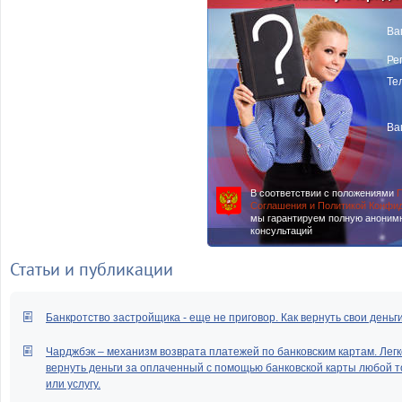
Ва
Ре
Те
Ва
В соответствии с положениями
П
Соглашения и Политикой Конфи
мы гарантируем полную аноним
консультаций
Статьи и публикации
Банкротство застройщика - еще не приговор. Как вернуть свои деньг
Чарджбэк – механизм возврата платежей по банковским картам. Легк
вернуть деньги за оплаченный с помощью банковской карты любой т
или услугу.