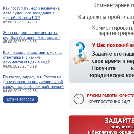
Комментариев по
Как поступить, если назначена
дата судебного заседания в
Вы должны пройти авт
другой области РФ?
05.08.2026 09:47:30
Комментировать 
зарегистриро
Жена подала на алименты, но
суд был без меня. Что делать?
05.08.2026 00:48:56
У Вас похожий в
Задайте его наш
Как правильно составить иск на
ответчика и с какими
свое время и не
документами идти в суд?
04.08.2026 23:40:19
Получите кв
юридическую кон
По какому адресу в г. Ростов на
Дону возможно получение очной
консультации Ваших работников?
04.08.2026 22:27:55
РЕЖИМ РАБОТЫ ЮРИСТО
Другие вопросы
КРУГЛОСУТОЧНО 24/7
ЗАДАЙТЕ
получите 
и бесплатную юриди