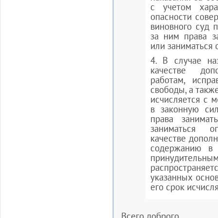
с учетом хара
опасности сове
виновного суд 
за ним права з
или заниматься 
4. В случае на
качестве доп
работам, испра
свободы, а такж
исчисляется с м
в законную сил
права занимат
заниматься о
качестве дополн
содержанию в 
принудительны
распространя
указанных основ
его срок исчисл
Всего доброго.