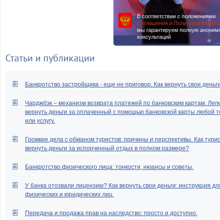
В соответствии с положениями
П
Соглашения и Политикой Конфи
мы гарантируем полную аноним
консультаций
Статьи и публикации
Банкротство застройщика - еще не приговор. Как вернуть свои деньг
Чарджбэк – механизм возврата платежей по банковским картам. Легк
вернуть деньги за оплаченный с помощью банковской карты любой т
или услугу.
Громкие дела с обманом туристов: причины и перспективы. Как тури
вернуть деньги за испорченный отдых в полном размере?
Банкротство физического лица: тонкости, нюансы и советы.
У банка отозвали лицензию? Как вернуть свои деньги: инструкция дл
физических и юридических лиц.
Передача и продажа прав на наследство: просто и доступно.