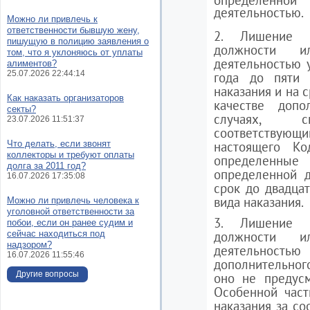
определенной
деятельностью.
Можно ли привлечь к
ответственности бывшую жену,
2. Лишение п
пишущую в полицию заявления о
должности и
том, что я уклоняюсь от уплаты
деятельностью у
алиментов?
25.07.2026 22:44:14
года до пяти 
наказания и на с
Как наказать организаторов
качестве допо
секты?
случаях, сп
23.07.2026 11:51:37
соответствующ
Что делать, если звонят
настоящего Ко
коллекторы и требуют оплаты
определенны
долга за 2011 год?
определенной д
16.07.2026 17:35:08
срок до двадцат
вида наказания.
Можно ли привлечь человека к
уголовной ответственности за
3. Лишение п
побои, если он ранее судим и
сейчас находиться под
должности и
надзором?
деятельностью
16.07.2026 11:55:46
дополнительного
Другие вопросы
оно не предусм
Особенной част
наказания за со