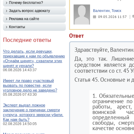
Почему бесплатно?
Задать вопрос адвокату
Валентин, Томск
09.05.2026 11:57
Реклама на сайте
Контакты
Ответ
Последние ответы
Здравствуйте, Валентин
Что делать, если девушки,
приехавшие к нам по объявлению
Да, это так. Лишени
«Отдаём щенят», схватили этих
средством является д
щенят и уехали?
соответствии со ст. 45 
06.08.2026 14:43:37
Статья 45. Основные и
Имеет ли право участковый
вызвать по повестке, если
уголовное дело не заведено?
1. Обязательны
05.08.2026 07:43:30
ограничение по
Эксперт выдал ложное
работы, арест
заключение о причинах смерти
воинской ч
супруга, которого зверски убили.
определенный
Как нам быть?
свободы, смерт
02.08.2026 14:50:05
качестве основн