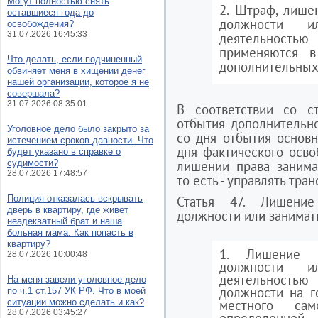
Могут полностью снять
2. Штраф, лише
оставшиеся года до
должности и
освобождения?
31.07.2026 16:45:33
деятельност
применяются в
Что делать, если подчиненный
дополнительных 
обвиняет меня в хищении денег
нашей организации, которое я не
совершала?
31.07.2026 08:35:01
В соответствии со с
отбытия дополнительно
Уголовное дело было закрыто за
со дня отбытия основн
истечением сроков давности. Что
дня фактического осво
будет указано в справке о
судимости?
лишении права занима
28.07.2026 17:48:57
то есть - управлять тр
Полиция отказалась вскрывать
Статья 47. Лишение
дверь в квартиру, где живет
должности или занимат
неадекватный брат и наша
больная мама. Как попасть в
квартиру?
1. Лишение п
28.07.2026 10:00:48
должности и
деятельностью
На меня завели уголовное дело
должности на г
по ч.1 ст.157 УК РФ. Что в моей
ситуации можно сделать и как?
местного сам
28.07.2026 03:45:27