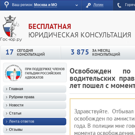
Ваш регион:
Москва и МО
Логин
Горяч
БЕСПЛАТНАЯ
ЮРИДИЧЕСКАЯ КОНСУЛЬТАЦИЯ
17
3 875
СЕГОДНЯ
ЗА МЕСЯЦ
КОНСУЛЬТАЦИЙ
КОНСУЛЬТАЦИЙ
Освобожден по
водительских прав
лет пошел с момен
Главная
Рубрики права
Новости
Здравствуйте. Отбыва
Статьи
освобожден по амнистии
Лента ответов
года. В полиции мне гов
Отзывы
момента освобождения. 