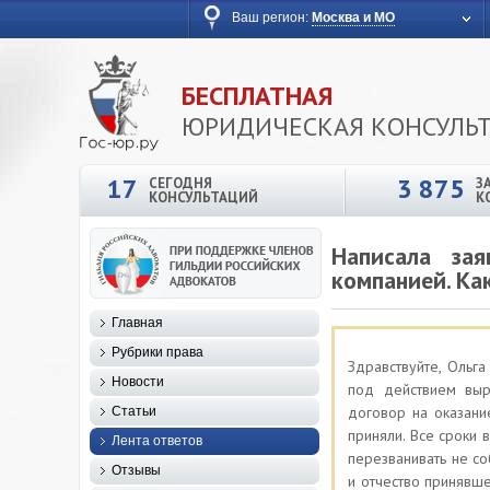
Ваш регион:
Москва и МО
БЕСПЛАТНАЯ
ЮРИДИЧЕСКАЯ КОНСУЛЬ
17
3 875
СЕГОДНЯ
З
КОНСУЛЬТАЦИЙ
К
Написала за
компанией. Ка
Главная
Рубрики права
Здравствуйте, Ольг
Новости
под действием выр
договор на оказани
Статьи
приняли. Все сроки 
Лента ответов
перезванивать не со
Отзывы
и отчество принявш