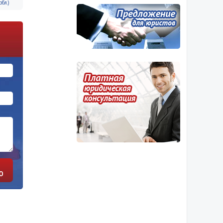
бл.)
Ю