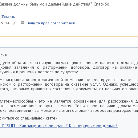
 Какими должны быть мои дальнейшие действия? Спасибо.
, Тюмень
26 14:59
Защита прав потребителей
сия.
дуем обратиться на очную консультацию к юристам вашего города с д
копия заявления о расторжении договора, договор на оказание 
зучения и решения вопроса по существу.
дминистрация косметологической компании не реагирует на ваше за
 иском о расторжении договора на оказание услуг. Однако, успешн
 того, насколько правильно составлены документы, от наличия основа
платежеспособны - это не является основанием для расторжения д
ные косметические товары - нельзя. Только при наличии доказатель
некачественными - вы можете на этом основании требовать расторжения
миться со специальной статей:
 DESHELI. Как защитить свои права? Как вернуть свои деньги?