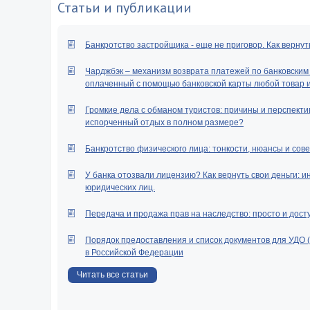
Статьи и публикации
Банкротство застройщика - еще не приговор. Как вернут
Чарджбэк – механизм возврата платежей по банковским к
оплаченный с помощью банковской карты любой товар ил
Громкие дела с обманом туристов: причины и перспектив
испорченный отдых в полном размере?
Банкротство физического лица: тонкости, нюансы и сове
У банка отозвали лицензию? Как вернуть свои деньги: и
юридических лиц.
Передача и продажа прав на наследство: просто и дост
Порядок предоставления и список документов для УДО 
в Российской Федерации
Читать все статьи