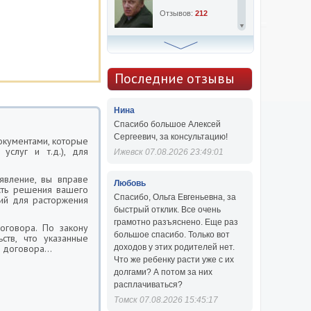
Отзывов:
212
Алексей Сергеевич
Консультаций:
763
Последние отзывы
Отзывов:
47
Нина
Спасибо большое Алексей
Сергеевич, за консультацию!
окументами, которые
услуг и т.д.), для
Ижевск 07.08.2026 23:49:01
явление, вы вправе
Любовь
ость решения вашего
Спасибо, Ольга Евгеньевна, за
ний для расторжения
быстрый отклик. Все очень
грамотно разъяснено. Еще раз
оговора. По закону
большое спасибо. Только вот
ств, что указанные
 договора...
доходов у этих родителей нет.
Что же ребенку расти уже с их
долгами? А потом за них
расплачиваться?
Томск 07.08.2026 15:45:17