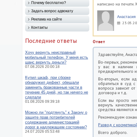
Почему бесплатно?
написано на печати.
Задать вопрос адвокату
Анастасия 
Реклама на сайте
23.05.20
Контакты
Последние ответы
Ответ
Хочу вернуть неисправный
Здравствуйте, Анаста
мобильный телефон. У меня есть
Во-первых, рекомен
шанс вернуть деньги?
у вас в наличии (
07.08.2026 20:00:18
предварительного и
Купил шкаф, при сборке
Во-вторых, если а
обнаружил дефект, обещали
обратиться в суд с
заменить бракованные части в
вопроса зависит от
течение 45 дней, но так ничего не
договора и т.д.
сделали
Если вы просто не
01.08.2026 09:39:18
вернуть качествен
средства являются 
Можно ли "подтянуть" к Закону о
Рекомендуем ознако
защите прав потребителей
содержание администрацией
Развод с косметикой
дорог в надлежащем состоянии?
24.07.2026 05:53:48
Всего доброго.