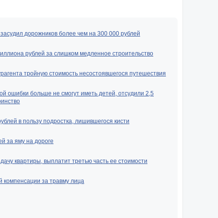
засудил дорожников более чем на 300 000 рублей
миллиона рублей за слишком медленное строительство
урагента тройную стоимость несостоявшегося путешествия
ой ошибки больше не смогут иметь детей, отсудили 2,5
ринство
рублей в пользу подростка, лишившегося кисти
й за яму на дороге
ачу квартиры, выплатит третью часть ее стоимости
й компенсации за травму лица