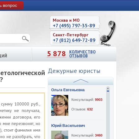
ь вопрос
Москва и МО
+7 (495) 797-35-89
Санкт-Петербург
+7 (812) 649-72-89
5 878
КОЛИЧЕСТВО
ЦИЙ
ОТЗЫВОВ
Дежурные юристы
тологической
?
Ольга Евгеньевна
Консультаций:
9903
 сумму 100000 руб.,
Отзывов:
632
етику не получала,
жении договора, его
о мне перезвонят, но
Юрий Васильевич
), стоит фамилия имя
Консультаций:
3460
о не разобрать, что