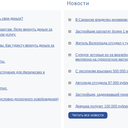
Новости
ь свои деньги?
В Саранске владелец иномарки 
артам. Легко вернуть деньги за
Застройщик заплатит более 1 
и услугу.
Житель Волгограда отсудил у т
ы. Как туристу вернуть деньги за
Супруги, которые из-за врачебн
миллиона на суррогатное мате
ты.
С лесопилки взыскано 500 000 
нструкция для физических и
Автоледи отсудила 97 000 рубле
упно.
Застройщик, задержавший перед
(условно-досрочного освобождения)
Девушка получит 100 000 рубле
Читать все новости