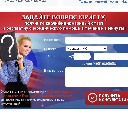
(Только для жителей Москвы и Мск. о
ЗАДАЙТЕ ВОПРОС ЮРИСТУ,
получите квалифицированный ответ
и бесплатную юридическую помощь в течение 1 минуты!
Ваше имя:
Регион:
Телефон:
+7(
)
например (495) 6895658
Ваш вопрос:
В соответствии с положениями
Пользовательского
ПОЛУЧИТЬ
Соглашения и Политикой Конфиденциальности
-
КОНСУЛЬТАЦИ
мы гарантируем полную анонимность всех
консультаций