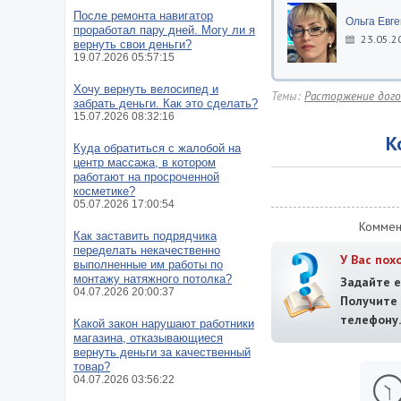
После ремонта навигатор
Ольга Евг
проработал пару дней. Могу ли я
23.05.2
вернуть свои деньги?
19.07.2026 05:57:15
Хочу вернуть велосипед и
Темы:
Расторжение дого
забрать деньги. Как это сделать?
15.07.2026 08:32:16
К
Куда обратиться с жалобой на
центр массажа, в котором
работают на просроченной
косметике?
05.07.2026 17:00:54
Коммен
Как заставить подрядчика
переделать некачественно
У Вас пох
выполненные им работы по
монтажу натяжного потолка?
Задайте е
04.07.2026 20:00:37
Получит
телефону.
Какой закон нарушают работники
магазина, отказывающиеся
вернуть деньги за качественный
товар?
04.07.2026 03:56:22