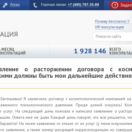
Логин
Горячая линия:
+7 (495) 797-35-89
Задат
Почему бесплатно ?
VIP консультация
ТАЦИЯ
1 928 146
А МЕСЯЦ
ВСЕГО
ОНСУЛЬТАЦИЙ
КОНСУЛЬТА
явление о расторжении договора с косме
кими должны быть мои дальнейшие действия
а Евгеньевна! Я заключила договор с косметологической компанией на
аженного психологического давления. Придя домой очнулась! Косм
е услуг. На следующий день поехала и написала заявление о растор
вышли. Ответа мне не дали. Каждый день говорят, что все решается, чт
бираются! На моем заявлении от отказе от их услуг (у меня ксерокопия
его заявление, а также номер входящей корреспонденции, но совершен