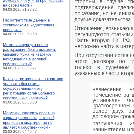
стороны в случае сп
домовую книгу и не прописывать
на своей части?
подтверждение сделк
04.08.2026 21:32:32
показания, но не лиша
другие доказательства.
Несоответствие данных в
техническом и кадастровом
Отношения, возникающ
паспортах
регулируются статьями
04.08.2026 03:59:58
Часть вторую ГК РФ, 
Может ли супруга после
несложно найти в интер
расторжения брака выселить
При отсутствии соглаш
бывшего мужа из квартиры,
находящейся в долевой
этого договора по т
собственности?
только в судебном 
04.08.2026 00:56:27
указанных в части втор
Как зарегистрировать в квартире
человека без явки в
невнесения 
осуществляющий эту
регистрацию орган больного
помещение за ш
собственника квартиры?
установлен б
03.08.2026 06:30:00
краткосрочном 
более двух ра
Могут ли наложить арест на
договором срока
зарплату человека, который
разрушения 
прописан в квартире, но не
является собственником?
нанимателем или
03.08.2026 04:40:47