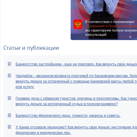
В соответствии с положениями
П
Соглашения и Политикой Конфи
мы гарантируем полную аноним
консультаций
Статьи и публикации
Банкротство застройщика - еще не приговор. Как вернуть свои деньг
Чарджбэк – механизм возврата платежей по банковским картам. Легк
вернуть деньги за оплаченный с помощью банковской карты любой т
или услугу.
Громкие дела с обманом туристов: причины и перспективы. Как тури
вернуть деньги за испорченный отдых в полном размере?
Банкротство физического лица: тонкости, нюансы и советы.
У банка отозвали лицензию? Как вернуть свои деньги: инструкция дл
физических и юридических лиц.