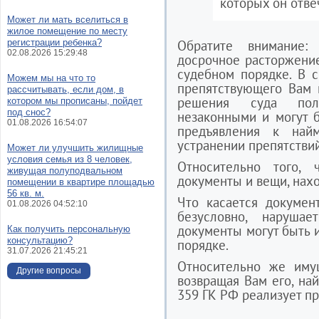
которых он отве
Может ли мать вселиться в
жилое помещение по месту
регистрации ребенка?
Обратите внимание:
02.08.2026 15:29:48
досрочное расторжение
судебном порядке. В с
Можем мы на что то
препятствующего Вам 
рассчитывать, если дом, в
решения суда поль
котором мы прописаны, пойдет
под снос?
незаконными и могут 
01.08.2026 16:54:07
предъявления к най
устранении препятствий
Может ли улучшить жилищные
условия семья из 8 человек,
Относительно того,
живущая полуподвальном
документы и вещи, нахо
помещении в квартире площадью
56 кв. м.
Что касается докумен
01.08.2026 04:52:10
безусловно, наруша
документы могут быть 
Как получить персональную
консультацию?
порядке.
31.07.2026 21:45:21
Относительно же имущ
Другие вопросы
возвращая Вам его, най
359 ГК РФ реализует пр