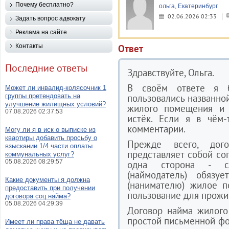
Почему бесплатно?
ольга, Екатеринбург
02.06.2026 02:33
Задать вопрос адвокату
Реклама на сайте
Контакты
Ответ
Последние ответы
Здравствуйте, Ольга.
В своём ответе я б
Может ли инвалид-колясочник 1
группы претендовать на
пользовались названно
улучшение жилищных условий?
жилого помещения и 
07.08.2026 02:37:53
истёк. Если я в чём
комментарии.
Могу ли я в иск о выписке из
квартиры добавить просьбу о
Прежде всего, дог
взыскании 1/4 части оплаты
представляет собой со
коммунальных услуг?
05.08.2026 08:29:57
одна сторона - с
(наймодатель) обязуе
Какие документы я должна
(нанимателю) жилое п
предоставить при получении
пользование для прожи
договора соц найма?
05.08.2026 04:29:39
Договор найма жилого
простой письменной фо
Имеет ли права тёща не давать