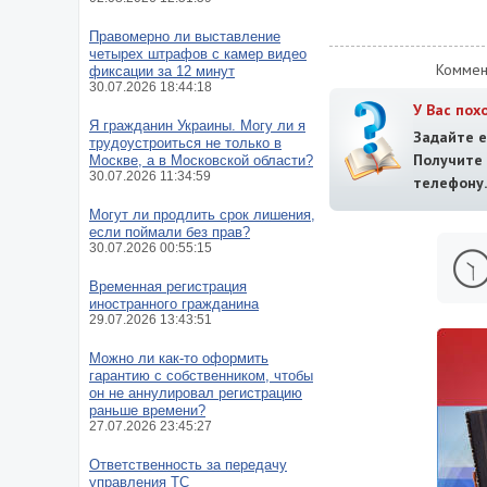
Правомерно ли выставление
четырех штрафов с камер видео
Коммен
фиксации за 12 минут
30.07.2026 18:44:18
У Вас пох
Я гражданин Украины. Могу ли я
Задайте е
трудоустроиться не только в
Получит
Москве, а в Московской области?
30.07.2026 11:34:59
телефону.
Могут ли продлить срок лишения,
если поймали без прав?
30.07.2026 00:55:15
Временная регистрация
иностранного гражданина
29.07.2026 13:43:51
Можно ли как-то оформить
гарантию с собственником, чтобы
он не аннулировал регистрацию
раньше времени?
27.07.2026 23:45:27
Ответственность за передачу
управления ТС