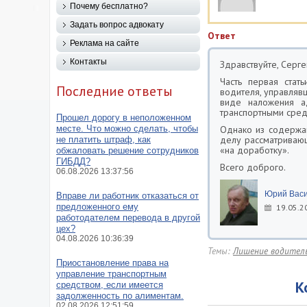
Почему бесплатно?
Задать вопрос адвокату
Ответ
Реклама на сайте
Контакты
Здравствуйте, Серге
Часть первая стат
Последние ответы
водителя, управляв
виде наложения а
транспортными средс
Прошел дорогу в неположенном
месте. Что можно сделать, чтобы
Однако из содержа
делу рассматривающ
не платить штраф, как
«на доработку».
обжаловать решение сотрудников
ГИБДД?
Всего доброго.
06.08.2026 13:37:56
Юрий Васи
Вправе ли работник отказаться от
предложенного ему
19.05.2
работодателем перевода в другой
цех?
04.08.2026 10:36:39
Темы:
Лишение водитель
Приостановление права на
управление транспортным
К
средством, если имеется
задолженность по алиментам.
02.08.2026 12:51:59