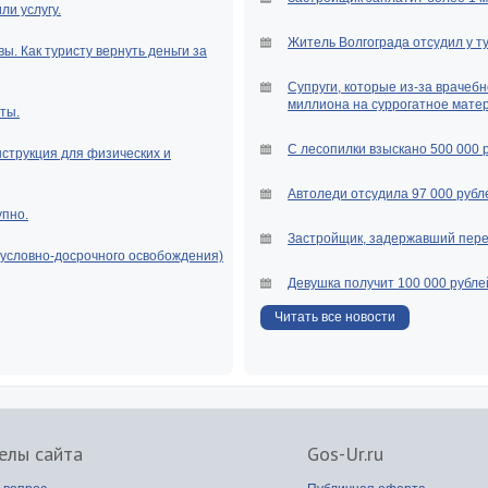
и услугу.
Житель Волгограда отсудил у т
ы. Как туристу вернуть деньги за
Супруги, которые из-за врачебн
миллиона на суррогатное мате
ты.
С лесопилки взыскано 500 000 
нструкция для физических и
Автоледи отсудила 97 000 рубле
упно.
Застройщик, задержавший перед
(условно-досрочного освобождения)
Девушка получит 100 000 рубле
Читать все новости
елы сайта
Gos-Ur.ru