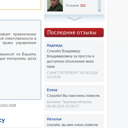
Отзывов:
212
Алексей Сергеевич
Консультаций:
763
Последние отзывы
ривает привлечение
й ответственности в
Отзывов:
47
 права управления
Надежда
Спасибо Владимиру
 вынесет по Вашему
Владимировичу за простое и
ащал материалы дела
доступное объяснение моих
прав
САНКТ ПЕТЕРБУРГ 06.08.2026
16:23:06
Елена
Спасибо! Вы нам очень помогли.
Бологое Тверская область
ских прав
06.08.2026 10:28:17
су
Наталья
спасибо ,вы мне очень помогли