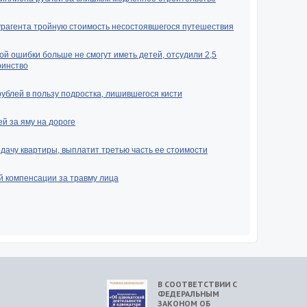
урагента тройную стоимость несостоявшегося путешествия
ой ошибки больше не смогут иметь детей, отсудили 2,5
ринство
рублей в пользу подростка, лишившегося кисти
й за яму на дороге
ачу квартиры, выплатит третью часть ее стоимости
й компенсации за травму лица
В СООТВЕТСТВИИ С
ФЕДЕРАЛЬНЫМ
ЗАКОНОМ ОБ