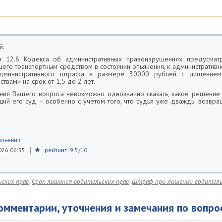
й.
ьи 12.8 Кодекса об административных правонарушениях предусмат
шего транспортным средством в состоянии опьянения, к административно
дминистративного штрафа в размере 30000 рублей с лишением
твами на срок от 1,5 до 2 лет.
ния Вашего вопроса невозможно однозначно сказать, какое решение
ий его суд – особенно с учётом того, что судья уже дважды возвр
льевич
026 06:55
рейтинг: 9.5/10
ских прав
,
Срок лишения водительских прав
,
Штраф при лишении водитель
омментарии, уточнения и замечания по вопро