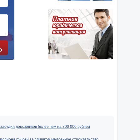
Ю
засудил дорожников более чем на 300 000 рублей
миллиона рублей за слишком медленное строительство