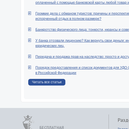
оплаченный с помощью банковской карты любой товар ил
Громкие дела с обманом туристов: причины и перспектив
испорченный отдых в полном размере?
Банкротство физического лица: тонкости, нюансы и сове
У банка отозвали лицензию? Как вернуть свои деньги: и
юридических лиц.
Передача и продажа прав на наследство: просто и дост
Порядок предоставления и список документов для УДО 
в Российской Федерации
Читать все статьи
Разд
БЕСПЛАТНАЯ