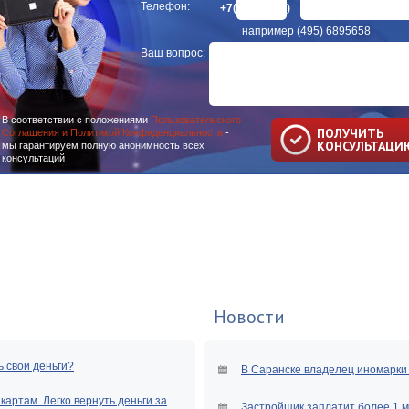
Телефон:
+7(
)
например (495) 6895658
Ваш вопрос:
В соответствии с положениями
Пользовательского
ПОЛУЧИТЬ
Соглашения и Политикой Конфиденциальности
-
КОНСУЛЬТАЦИ
мы гарантируем полную анонимность всех
консультаций
Новости
ь свои деньги?
В Саранске владелец иномарки 
артам. Легко вернуть деньги за
Застройщик заплатит более 1 