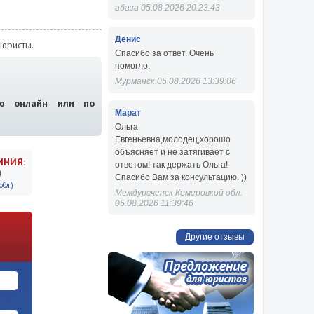
абаза 05.08.2026 20:23:43
Денис
юристы.
Спасибо за ответ. Очень
помогло.
Мурманск 05.08.2026 13:39:06
ию онлайн или по
Марат
Ольга
Евгеньевна,молодец,хорошо
объясняет и не затягивает с
ИНИЯ:
ответом! так держать Ольга!
9
Спасибо Вам за консультацию. ))
бл.)
Междуреченск Кемеровкой обл.
05.08.2026 11:39:46
Другие отзывы