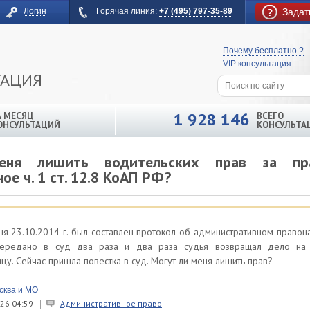
Логин
Горячая линия:
+7 (495) 797-35-89
Задат
Почему бесплатно ?
VIP консультация
ТАЦИЯ
1 928 146
А МЕСЯЦ
ВСЕГО
ОНСУЛЬТАЦИЙ
КОНСУЛЬТА
ня лишить водительских прав за пра
е ч. 1 ст. 12.8 КоАП РФ?
ня 23.10.2014 г. был составлен протокол об административном правона
передано в суд два раза и два раза судья возвращал дело на 
у. Сейчас пришла повестка в суд. Могут ли меня лишить прав?
сква и МО
26 04:59
Административное право