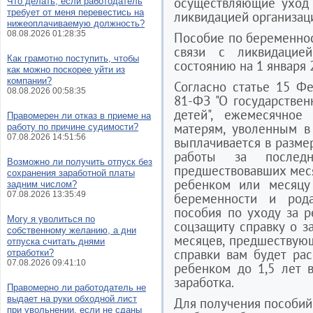
осуществляющие уход 
Что делать, если работодатель
требует от меня перевестись на
ликвидацией организац
нижеоплачиваемую должность?
08.08.2026 01:28:35
Пособие по беременно
связи с ликвидацией
Как грамотно поступить, чтобы
состоянию на 1 января 
как можно поскорее уйти из
компании?
Согласно статье 15 Фе
08.08.2026 00:58:35
81-ФЗ "О государстве
детей", ежемесячно
Правомерен ли отказ в приеме на
матерям, уволенным в
работу по причине судимости?
07.08.2026 14:51:56
выплачивается в разме
работы за послед
Возможно ли получить отпуск без
предшествовавших меся
сохранения заработной платы
ребенком или месяцу
задним числом?
07.08.2026 13:35:49
беременности и род
пособия по уходу за 
Могу я уволиться по
соцзащиту справку о з
собственному желанию, а дни
месяцев, предшествую
отпуска считать днями
справки вам будет ра
отработки?
07.08.2026 09:41:10
ребенком до 1,5 лет 
заработка.
Правомерно ли работодатель не
выдает на руки обходной лист
Для получения пособий 
при увольнении, если не сданы