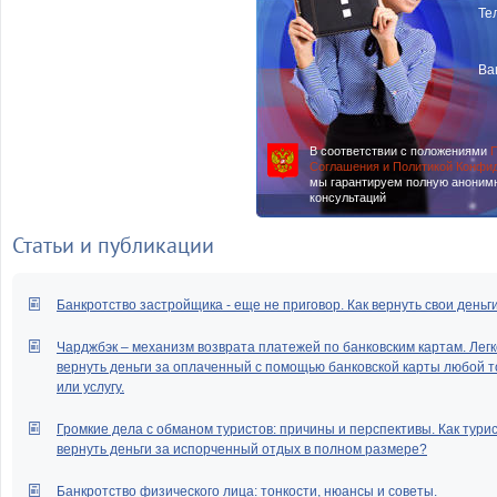
Те
Ва
В соответствии с положениями
П
Соглашения и Политикой Конфи
мы гарантируем полную аноним
консультаций
Статьи и публикации
Банкротство застройщика - еще не приговор. Как вернуть свои деньг
Чарджбэк – механизм возврата платежей по банковским картам. Легк
вернуть деньги за оплаченный с помощью банковской карты любой т
или услугу.
Громкие дела с обманом туристов: причины и перспективы. Как тури
вернуть деньги за испорченный отдых в полном размере?
Банкротство физического лица: тонкости, нюансы и советы.