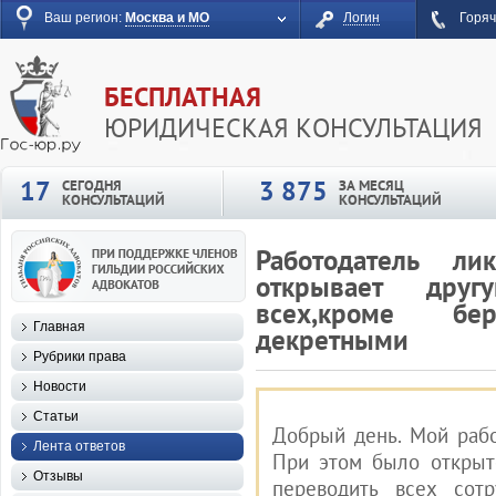
Ваш регион:
Москва и МО
Логин
Горяч
БЕСПЛАТНАЯ
ЮРИДИЧЕСКАЯ КОНСУЛЬТАЦИЯ
17
3 875
СЕГОДНЯ
ЗА МЕСЯЦ
КОНСУЛЬТАЦИЙ
КОНСУЛЬТАЦИЙ
Работодатель ли
открывает друг
всех,кроме бе
Главная
декретными
Рубрики права
Новости
Статьи
Добрый день. Мой рабо
Лента ответов
При этом было открыт
Отзывы
переводить всех сот