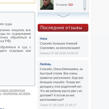
Отзывов:
212
Алексей Сергеевич
ем суда.
Консультаций:
763
Последние отзывы
сячно покупать все
Отзывов:
47
ходы по содержанию
точно обратиться в
Нина
са РФ).
Спасибо большое Алексей
обратиться в суд с
Сергеевич, за консультацию!
щего отдельно или
Ижевск 07.08.2026 23:49:01
Любовь
Спасибо, Ольга Евгеньевна, за
быстрый отклик. Все очень
грамотно разъяснено. Еще раз
большое спасибо. Только вот
доходов у этих родителей нет.
плата алиментов
,
Что же ребенку расти уже с их
ы
,
Алименты на мать
,
долгами? А потом за них
расплачиваться?
Томск 07.08.2026 15:45:17