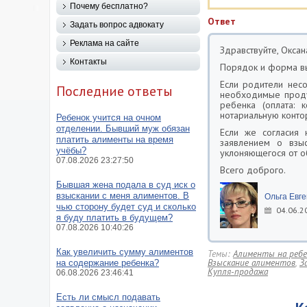
Почему бесплатно?
Ответ
Задать вопрос адвокату
Реклама на сайте
Здравствуйте, Оксан
Контакты
Порядок и форма в
Если родители нес
Последние ответы
необходимые проду
ребенка (оплата: 
нотариальную конто
Ребенок учится на очном
отделении. Бывший муж обязан
Если же согласия 
платить алименты на время
заявлением о взы
учёбы?
уклоняющегося от о
07.08.2026 23:27:50
Всего доброго.
Бывшая жена подала в суд иск о
взыскании с меня алиментов. В
Ольга Евг
чью сторону будет суд и сколько
04.06.2
я буду платить в будущем?
07.08.2026 10:40:26
Как увеличить сумму алиментов
Темы:
Алименты на ребе
Взыскание алиментов
,
З
на содержание ребенка?
Купля-продажа
06.08.2026 23:46:41
Есть ли смысл подавать