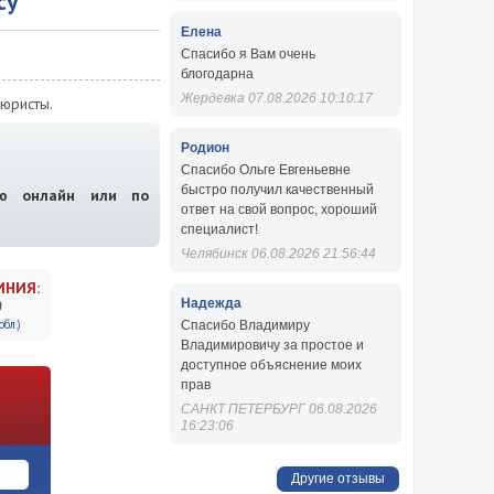
су
Елена
Спасибо я Вам очень
блогодарна
Жердевка 07.08.2026 10:10:17
юристы.
Родион
Спасибо Ольге Евгеньевне
быстро получил качественный
ию онлайн или по
ответ на свой вопрос, хороший
специалист!
Челябинск 06.08.2026 21:56:44
ИНИЯ:
9
Надежда
бл.)
Спасибо Владимиру
Владимировичу за простое и
доступное объяснение моих
прав
САНКТ ПЕТЕРБУРГ 06.08.2026
16:23:06
Другие отзывы