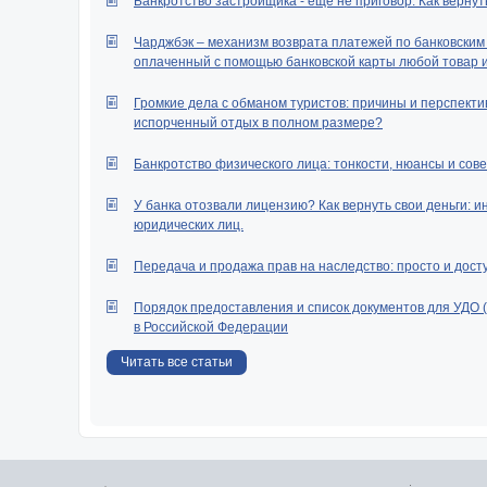
Банкротство застройщика - еще не приговор. Как вернут
Чарджбэк – механизм возврата платежей по банковским к
оплаченный с помощью банковской карты любой товар ил
Громкие дела с обманом туристов: причины и перспектив
испорченный отдых в полном размере?
Банкротство физического лица: тонкости, нюансы и сове
У банка отозвали лицензию? Как вернуть свои деньги: и
юридических лиц.
Передача и продажа прав на наследство: просто и дост
Порядок предоставления и список документов для УДО 
в Российской Федерации
Читать все статьи