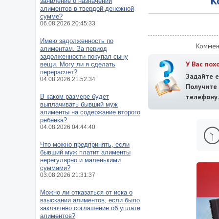
К
заявление о назначении
алиментов в твердой денежной
сумме?
06.08.2026 20:45:33
Имею задолженность по
Коммен
алиментам. За период
задолженности покупал сыну
У Вас пох
вещи. Могу ли я сделать
перерасчет?
Задайте е
04.08.2026 21:52:34
Получит
телефону.
В каком размере будет
выплачивать бывший муж
алименты на содержание второго
ребенка?
04.08.2026 04:44:40
Что можно предпринять, если
бывший муж платит алименты
нерегулярно и маленькими
суммами?
03.08.2026 21:31:37
Можно ли отказаться от иска о
взыскании алиментов, если было
заключено соглашение об уплате
алиментов?