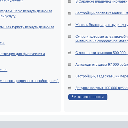
ь свои деньги?
В Саранске владелец иномарки 
артам. Легко вернуть деньги за
Застройщик заплатит более 1 
и услугу.
Житель Волгограда отсудил у т
ы. Как туристу вернуть деньги за
Супруги, которые из-за врачебн
миллиона на суррогатное мате
ты.
С лесопилки взыскано 500 000 
нструкция для физических и
Автоледи отсудила 97 000 рубле
упно.
Застройщик, задержавший перед
(условно-досрочного освобождения)
Девушка получит 100 000 рубле
Читать все новости