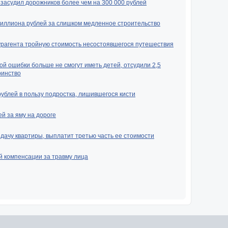
засудил дорожников более чем на 300 000 рублей
миллиона рублей за слишком медленное строительство
урагента тройную стоимость несостоявшегося путешествия
ой ошибки больше не смогут иметь детей, отсудили 2,5
ринство
рублей в пользу подростка, лишившегося кисти
й за яму на дороге
ачу квартиры, выплатит третью часть ее стоимости
й компенсации за травму лица