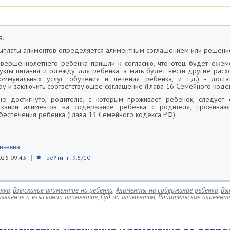
а.
ыплаты алиментов определяется алиментным соглашением или решени
овершеннолетнего ребенка пришли к согласию, что отец будет ежеме
кты питания и одежду для ребенка, а мать будет нести другие рас
коммунальных услуг, обучения и лечения ребенка, и т.д.) - доста
ру и заключить соответствующее соглашение (Глава 16 Семейного кодек
не достигнуто, родителю, с которым проживает ребенок, следует 
скании алиментов на содержание ребенка с родителя, проживаю
беспечения ребенка (Глава 13 Семейного кодекса РФ).
еньевна
026 09:43
рейтинг: 9.5/10
нка
,
Взыскание алиментов на ребенка
,
Алименты на содержание ребенка
,
Вы
аявление о взыскании алиментов
,
Суд по алиментам
,
Родительские алимент