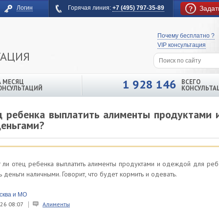
Логин
Горячая линия:
+7 (495) 797-35-89
Задат
Почему бесплатно ?
VIP консультация
ТАЦИЯ
1 928 146
А МЕСЯЦ
ВСЕГО
ОНСУЛЬТАЦИЙ
КОНСУЛЬТА
ц ребенка выплатить алименты продуктами 
деньгами?
т ли отец ребенка выплатить алименты продуктами и одеждой для ребе
 деньги наличными. Говорит, что будет кормить и одевать.
сква и МО
26 08:07
Алименты