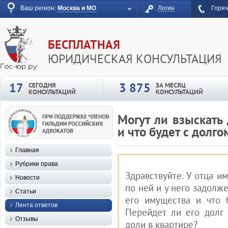
Ваш регион:
Москва и МО
Логин
Горяч
БЕСПЛАТНАЯ
ЮРИДИЧЕСКАЯ КОНСУЛЬТАЦИЯ
17
3 875
СЕГОДНЯ
ЗА МЕСЯЦ
КОНСУЛЬТАЦИЙ
КОНСУЛЬТАЦИЙ
Могут ли взыскать 
и что будет с долго
Главная
Рубрики права
Здравствуйте. У отца и
Новости
по ней и у него задолже
Статьи
его имущества и что 
Лента ответов
Перейдет ли его долг
Отзывы
доли в квартире?