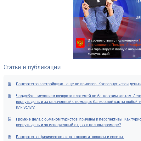
Те
Ва
В соответствии с положениями
П
Соглашения и Политикой Конфи
мы гарантируем полную аноним
консультаций
Статьи и публикации
Банкротство застройщика - еще не приговор. Как вернуть свои деньг
Чарджбэк – механизм возврата платежей по банковским картам. Легк
вернуть деньги за оплаченный с помощью банковской карты любой т
или услугу.
Громкие дела с обманом туристов: причины и перспективы. Как тури
вернуть деньги за испорченный отдых в полном размере?
Банкротство физического лица: тонкости, нюансы и советы.