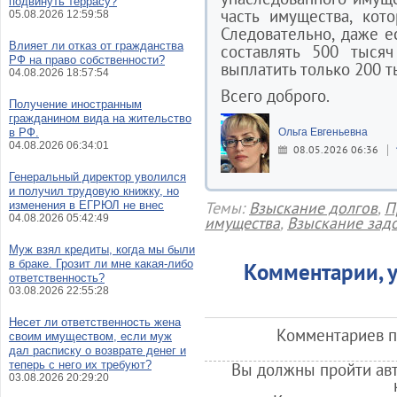
подвинуть террасу?
часть имущества, кот
05.08.2026 12:59:58
Следовательно, даже е
Влияет ли отказ от гражданства
составлять 500 тысяч
РФ на право собственности?
выплатить только 200 т
04.08.2026 18:57:54
Всего доброго.
Получение иностранным
гражданином вида на жительство
в РФ.
Ольга Евгеньевна
04.08.2026 06:34:01
08.05.2026 06:36
Генеральный директор уволился
и получил трудовую книжку, но
Темы:
Взыскание долгов
,
П
изменения в ЕГРЮЛ не внес
04.08.2026 05:42:49
имущества
,
Взыскание зад
Муж взял кредиты, когда мы были
в браке. Грозит ли мне какая-либо
Комментарии, у
ответственность?
03.08.2026 22:55:28
Несет ли ответственность жена
Комментариев по
своим имуществом, если муж
дал расписку о возврате денег и
теперь с него их требуют?
Вы должны пройти авт
03.08.2026 20:29:20