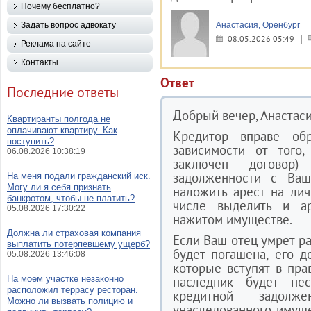
Почему бесплатно?
Задать вопрос адвокату
Анастасия, Оренбург
08.05.2026 05:49
Реклама на сайте
Контакты
Ответ
Последние ответы
Добрый вечер, Анастаси
Квартиранты полгода не
оплачивают квартиру. Как
Кредитор вправе об
поступить?
зависимости от того,
06.08.2026 10:38:19
заключен договор
задолженности с Ваш
На меня подали гражданский иск.
Могу ли я себя признать
наложить арест на ли
банкротом, чтобы не платить?
числе выделить и а
05.08.2026 17:30:22
нажитом имуществе.
Должна ли страховая компания
Если Ваш отец умрет р
выплатить потерпевшему ущерб?
будет погашена, его д
05.08.2026 13:46:08
которые вступят в пра
На моем участке незаконно
наследник будет не
расположил террасу ресторан.
кредитной задол
Можно ли вызвать полицию и
унаследованного имуще