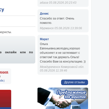
абаза 05.08.2026 20:23:43
су
Денис
Спасибо за ответ. Очень
помогло.
Мурманск 05.08.2026 13:39:06
юристы.
Марат
Ольга
Евгеньевна,молодец,хорошо
ию онлайн или по
объясняет и не затягивает с
ответом! так держать Ольга!
Спасибо Вам за консультацию. ))
Междуреченск Кемеровкой обл.
05.08.2026 11:39:46
ИНИЯ:
9
бл.)
Другие отзывы