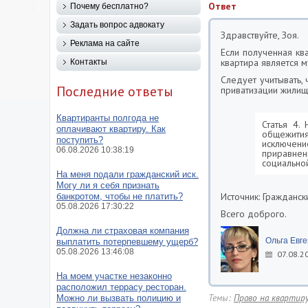
Ответ
Почему бесплатно?
Задать вопрос адвокату
Здравствуйте, Зоя.
Реклама на сайте
Если полученная кв
квартира является 
Контакты
Следует учитывать,
Последние ответы
приватизации жилищ
Квартиранты полгода не
Статья 4.
оплачивают квартиру. Как
общежити
поступить?
исключени
06.08.2026 10:38:19
приравнен
социально
На меня подали гражданский иск.
Могу ли я себя признать
Источник: Граждан
банкротом, чтобы не платить?
05.08.2026 17:30:22
Всего доброго.
Должна ли страховая компания
Ольга Евг
выплатить потерпевшему ущерб?
05.08.2026 13:46:08
07.08.2
На моем участке незаконно
расположил террасу ресторан.
Темы:
Право на квартир
Можно ли вызвать полицию и