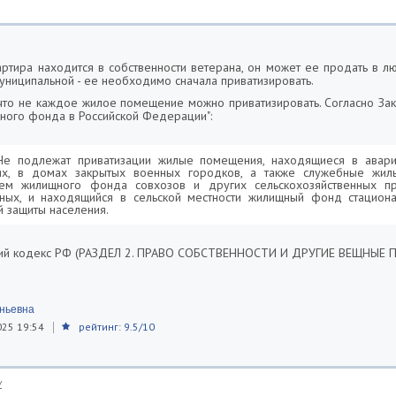
артира находится в собственности ветерана, он может ее продать в л
муниципальной - ее необходимо сначала приватизировать.
 что не каждое жилое помещение можно приватизировать. Согласно За
ного фонда в Российской Федерации":
 Не подлежат приватизации жилые помещения, находящиеся в авари
ях, в домах закрытых военных городков, а также служебные жил
ем жилищного фонда совхозов и других сельскохозяйственных пр
ных, и находящийся в сельской местности жилищный фонд стацион
й защиты населения.
ский кодекс РФ (РАЗДЕЛ 2. ПРАВО СОБСТВЕННОСТИ И ДРУГИЕ ВЕЩНЫЕ П
еньевна
025 19:54
рейтинг: 9.5/10
у