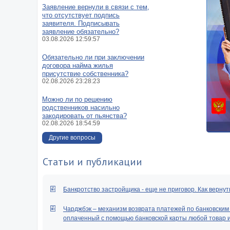
Заявление вернули в связи с тем,
что отсутствует подпись
заявителя. Подписывать
заявление обязательно?
03.08.2026 12:59:57
Обязательно ли при заключении
договора найма жилья
присутствие собственника?
02.08.2026 23:28:23
Можно ли по решению
родственников насильно
закодировать от пьянства?
02.08.2026 18:54:59
Другие вопросы
Статьи и публикации
Банкротство застройщика - еще не приговор. Как вернут
Чарджбэк – механизм возврата платежей по банковским к
оплаченный с помощью банковской карты любой товар ил