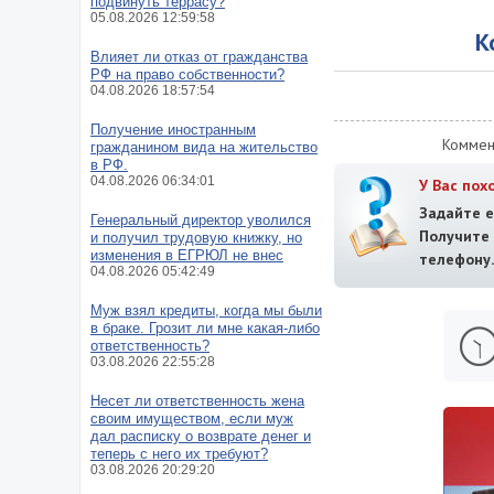
подвинуть террасу?
05.08.2026 12:59:58
К
Влияет ли отказ от гражданства
РФ на право собственности?
04.08.2026 18:57:54
Получение иностранным
Коммен
гражданином вида на жительство
в РФ.
04.08.2026 06:34:01
У Вас пох
Задайте е
Генеральный директор уволился
Получит
и получил трудовую книжку, но
изменения в ЕГРЮЛ не внес
телефону.
04.08.2026 05:42:49
Муж взял кредиты, когда мы были
в браке. Грозит ли мне какая-либо
ответственность?
03.08.2026 22:55:28
Несет ли ответственность жена
своим имуществом, если муж
дал расписку о возврате денег и
теперь с него их требуют?
03.08.2026 20:29:20