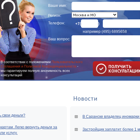
Ваше имя:
Регион:
Телефон:
+7(
)
например (495) 6895658
Ваш вопрос:
В соответствии с положениями
Пользовательского
ПОЛУЧИТЬ
Соглашения и Политикой Конфиденциальности
-
КОНСУЛЬТАЦИ
мы гарантируем полную анонимность всех
консультаций
Новости
ь свои деньги?
В Саранске владелец иномарки 
артам. Легко вернуть деньги за
Застройщик заплатит более 1 
и услугу.