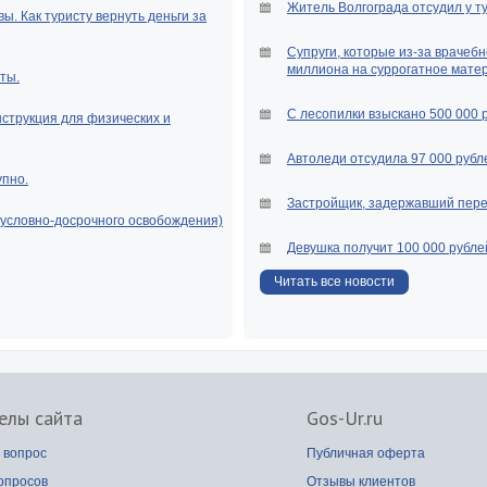
Житель Волгограда отсудил у т
ы. Как туристу вернуть деньги за
Супруги, которые из-за врачебн
миллиона на суррогатное мате
ты.
С лесопилки взыскано 500 000 
нструкция для физических и
Автоледи отсудила 97 000 рубле
упно.
Застройщик, задержавший перед
(условно-досрочного освобождения)
Девушка получит 100 000 рубле
Читать все новости
елы сайта
Gos-Ur.ru
 вопрос
Публичная оферта
опросов
Отзывы клиентов