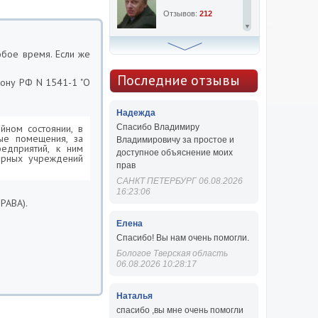
Отзывов:
212
Алексей Сергеевич
юбое время. Если же
Консультаций:
763
Последние отзывы
кону РФ N 1541-1 "О
Отзывов:
47
Надежда
йном состоянии, в
Спасибо Владимиру
ые помещения, за
Владимировичу за простое и
едприятий, к ним
доступное объяснение моих
арных учреждений
прав
САНКТ ПЕТЕРБУРГ 06.08.2026
16:23:06
РАВА).
Елена
Спасибо! Вы нам очень помогли.
Бологое Тверская область
06.08.2026 10:28:17
Наталья
спасибо ,вы мне очень помогли