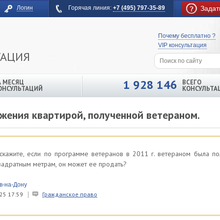
Логин
Горячая линия:
+7 (495) 797-35-89
Задат
Почему бесплатно ?
VIP консультация
ТАЦИЯ
1 928 146
А МЕСЯЦ
ВСЕГО
ОНСУЛЬТАЦИЙ
КОНСУЛЬТА
жения квартирой, полученной ветераном.
кажите, если по программе ветеранов в 2011 г. ветераном была пол
адратным метрам, он может ее продать?
в-на-Дону
25 17:59
Гражданское право