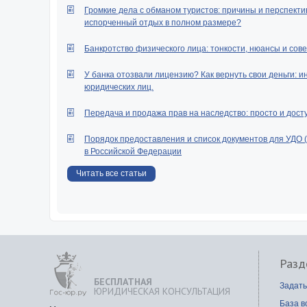
Громкие дела с обманом туристов: причины и перспектив
испорченный отдых в полном размере?
Банкротство физического лица: тонкости, нюансы и сове
У банка отозвали лицензию? Как вернуть свои деньги: и
юридических лиц.
Передача и продажа прав на наследство: просто и дост
Порядок предоставления и список документов для УДО 
в Российской Федерации
Читать все статьи
Разд
БЕСПЛАТНАЯ
Задать
ЮРИДИЧЕСКАЯ КОНСУЛЬТАЦИЯ
База в