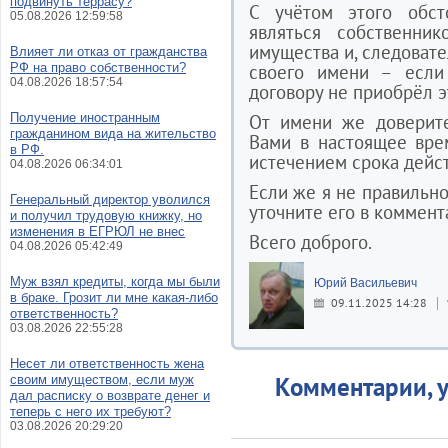
подвинуть террасу?
С учётом этого обст
05.08.2026 12:59:58
являться собственни
имущества и, следовате
Влияет ли отказ от гражданства
РФ на право собственности?
своего имени – если
04.08.2026 18:57:54
договору не приобрёл э
Получение иностранным
От имени же доверите
гражданином вида на жительство
Вами в настоящее вре
в РФ.
истечением срока дейс
04.08.2026 06:34:01
Если же я не правильн
Генеральный директор уволился
уточните его в коммент
и получил трудовую книжку, но
изменения в ЕГРЮЛ не внес
Всего доброго.
04.08.2026 05:42:49
Муж взял кредиты, когда мы были
Юрий Васильевич
в браке. Грозит ли мне какая-либо
09.11.2025 14:28
ответственность?
03.08.2026 22:55:28
Несет ли ответственность жена
Комментарии, у
своим имуществом, если муж
дал расписку о возврате денег и
теперь с него их требуют?
03.08.2026 20:29:20