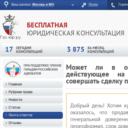
Ваш регион:
Москва и МО
Логин
Горяч
БЕСПЛАТНАЯ
ЮРИДИЧЕСКАЯ КОНСУЛЬТАЦИЯ
17
3 875
СЕГОДНЯ
ЗА МЕСЯЦ
КОНСУЛЬТАЦИЙ
КОНСУЛЬТАЦИЙ
Может ли в опи
действующее на 
совершать сделку 
Главная
Рубрики права
Новости
Добрый день! Хотим к
Статьи
оказалось, что прод
Лента ответов
генеральной доверен
Отзывы
переоформил, срок дове