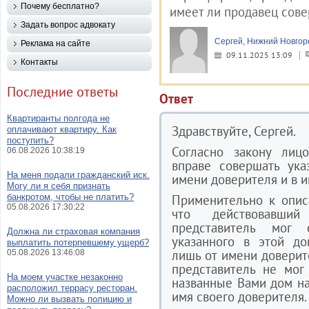
Почему бесплатно?
имеет ли продавец сове
Задать вопрос адвокату
Сергей, Нижний Новгор
Реклама на сайте
09.11.2025 13:09
Контакты
Последние ответы
Ответ
Квартиранты полгода не
Здравствуйте, Сергей.
оплачивают квартиру. Как
поступить?
Согласно закону лицо
06.08.2026 10:38:19
вправе совершать ука
На меня подали гражданский иск.
имени доверителя и в и
Могу ли я себя признать
банкротом, чтобы не платить?
Применительно к опис
05.08.2026 17:30:22
что действовавши
представитель мог
Должна ли страховая компания
указанного в этой до
выплатить потерпевшему ущерб?
лишь от имени доверите
05.08.2026 13:46:08
представитель не мог
На моем участке незаконно
названные Вами дом на
расположил террасу ресторан.
имя своего доверителя.
Можно ли вызвать полицию и