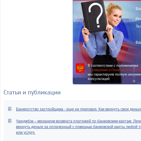
Ва
Ре
Те
Ва
В соответствии с положениями
П
Соглашения и Политикой Конфи
мы гарантируем полную аноним
консультаций
Статьи и публикации
Банкротство застройщика - еще не приговор. Как вернуть свои деньг
Чарджбэк – механизм возврата платежей по банковским картам. Легк
вернуть деньги за оплаченный с помощью банковской карты любой т
или услугу.