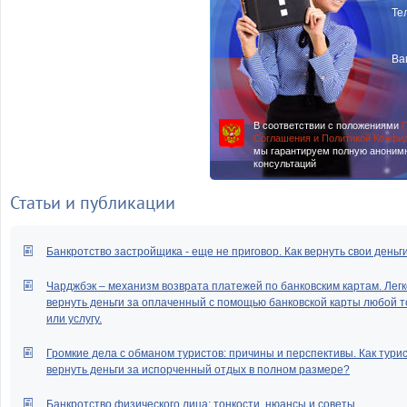
Те
Ва
В соответствии с положениями
П
Соглашения и Политикой Конфи
мы гарантируем полную аноним
консультаций
Статьи и публикации
Банкротство застройщика - еще не приговор. Как вернуть свои деньг
Чарджбэк – механизм возврата платежей по банковским картам. Легк
вернуть деньги за оплаченный с помощью банковской карты любой т
или услугу.
Громкие дела с обманом туристов: причины и перспективы. Как тури
вернуть деньги за испорченный отдых в полном размере?
Банкротство физического лица: тонкости, нюансы и советы.