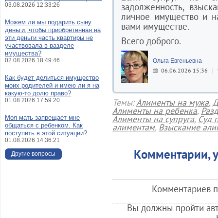
задолженность, взыск
03.08.2026 12:33:26
личное имущество и н
Можем ли мы подарить сыну
вами имуществе.
деньги, чтобы приобретенная на
эти деньги часть квартиры не
Всего доброго.
участвовала в разделе
имущества?
02.08.2026 18:49:46
Ольга Евгеньевна
06.06.2026 15:36
Как будет делиться имущество
моих родителей и имею ли я на
какую-то долю право?
01.08.2026 17:59:20
Темы:
Алименты на мужа
,
Д
Алименты на ребенка
,
Разд
Алименты на супруга
,
Суд 
Моя мать запрещает мне
общаться с ребенком. Как
алиментам
,
Взыскание али
поступить в этой ситуации?
01.08.2026 14:36:21
Комментарии, у
Другие вопросы
Комментариев по
Вы должны пройти авт