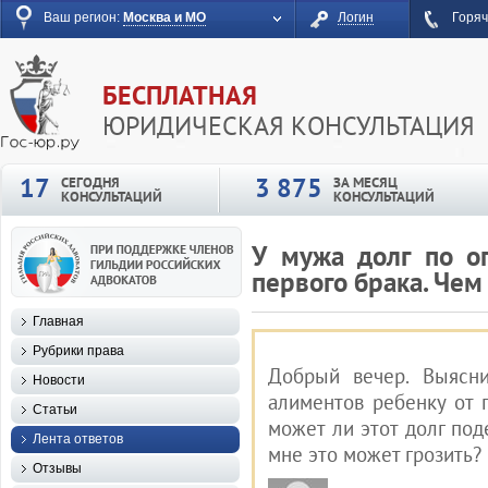
Ваш регион:
Москва и МО
Логин
Горяч
БЕСПЛАТНАЯ
ЮРИДИЧЕСКАЯ КОНСУЛЬТАЦИЯ
17
3 875
СЕГОДНЯ
ЗА МЕСЯЦ
КОНСУЛЬТАЦИЙ
КОНСУЛЬТАЦИЙ
У мужа долг по о
первого брака. Чем
Главная
Рубрики права
Добрый вечер. Выясни
Новости
алиментов ребенку от п
Статьи
может ли этот долг под
Лента ответов
мне это может грозить?
Отзывы