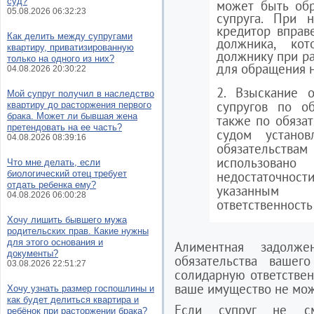
суд?
может быть об
05.08.2026 06:32:23
супруга. При н
кредитор вправ
Как делить между супругами
должника, кот
квартиру, приватизированную
должнику при ра
только на одного из них?
для обращения н
04.08.2026 20:30:22
2. Взыскание 
Мой супруг получил в наследство
супругов по об
квартиру до расторжения первого
брака. Может ли бывшая жена
также по обязат
претендовать на ее часть?
судом установ
04.08.2026 08:39:16
обязательств
использова
Что мне делать, если
биологический отец требует
недостаточности
отдать ребенка ему?
указанным о
04.08.2026 06:00:28
ответственность
Хочу лишить бывшего мужа
родительских прав. Какие нужны
для этого основания и
Алиментная задолж
документы?
обязательства ваше
03.08.2026 22:51:27
солидарную ответствен
ваше имущество не мож
Хочу узнать размер госпошлины и
как будет делиться квартира и
Если супруг не см
ребёнок при расторжении брака?