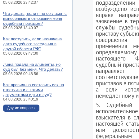
подразделении 
05.08.2026 23:42:37
возбуждено исп
Что делать, если я не согласен с
вправе направ
вынесенным в отношении меня
заявление в те
судебным приказом?
службы судебны
05.08.2026 18:40:07
приставу субъек
совершения 
Как поступить, если назначена
дата судебного заседания в
применения ме
другой области РФ?
определяемому
05.08.2026 09:47:30
настоящего Ф
судебный прист
Жена подала на алименты, но
суд был без меня. Что делать?
направляет
05.08.2026 00:48:56
соответствую
приставов в пят
Как правильно составить иск на
а если испол
ответчика и с какими
немедленному ис
документами идти в суд?
04.08.2026 23:40:19
5. Судебный п
Другие вопросы
исполнительно
взыскателя в с
настоящей стать
или должнос
федеральн