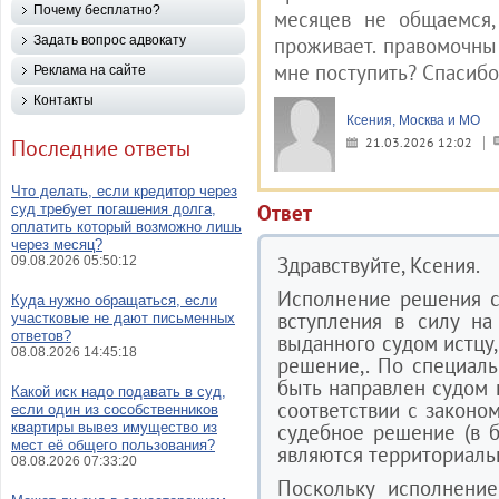
Почему бесплатно?
месяцев не общаемся,
Задать вопрос адвокату
проживает. правомочны 
мне поступить? Спасибо
Реклама на сайте
Контакты
Ксения, Москва и МО
Последние ответы
21.03.2026 12:02
Что делать, если кредитор через
Ответ
суд требует погашения долга,
оплатить который возможно лишь
через месяц?
Здравствуйте, Ксения.
09.08.2026 05:50:12
Исполнение решения с
Куда нужно обращаться, если
вступления в силу на
участковые не дают письменных
ответов?
выданного судом истцу,
08.08.2026 14:45:18
решение,. По специаль
быть направлен судом 
Какой иск надо подавать в суд,
соответствии с законо
если один из сособственников
квартиры вывез имущество из
судебное решение (в 
мест её общего пользования?
являются территориаль
08.08.2026 07:33:20
Поскольку исполнени