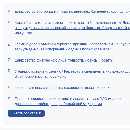
Банкротство застройщика - еще не приговор. Как вернуть свои деньг
Чарджбэк – механизм возврата платежей по банковским картам. Легк
вернуть деньги за оплаченный с помощью банковской карты любой т
или услугу.
Громкие дела с обманом туристов: причины и перспективы. Как тури
вернуть деньги за испорченный отдых в полном размере?
Банкротство физического лица: тонкости, нюансы и советы.
У банка отозвали лицензию? Как вернуть свои деньги: инструкция дл
физических и юридических лиц.
Передача и продажа прав на наследство: просто и доступно.
Порядок предоставления и список документов для УДО (условно-
досрочного освобождения) в Российской Федерации
Читать все статьи