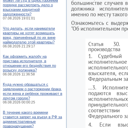
Может ли суд в одностороннем
большинстве случаев 
порядке рассмотреть дело о
должника исполните
взыскании кредитной
именно по месту такого
задолженности?
07.08.2026 19:01:01
Ознакомьтесь с выдер
"Об исполнительном пр
Что делать, если наниматели
квартиры не хотят возмещать
вред, причинённый по их вине
наймодателю этой квартиры?
Статья 30. В
06.08.2026 21:29:17
производства
1. Судебный п
Как оформить жалобу на
исполнительн
пристава исполнителя, в
отношении его бездействия по
исполнительн
розыску должника?
взыскателя, ес
06.08.2026 11:36:58
Федеральным за
Куда нужно обращаться с
…3. Исполнит
заявлением о расторжении брака,
подаются взы
если жена и ребёнок проживают в
исполнительн
другом городе?
06.08.2026 00:00:25
принудительно
соответстви
В течение какого времени
Федерального за
ставится запрет на въезд в РФ за
административные
4. Если взыс
правонарушения?