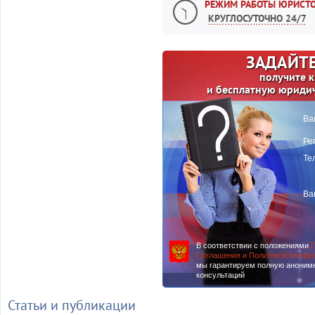
РЕЖИМ РАБОТЫ ЮРИСТО
КРУГЛОСУТОЧНО 24/7
ЗАДАЙТЕ
получите 
и бесплатную юриди
Ва
Ре
Те
Ва
В соответствии с положениями
П
Соглашения и Политикой Конфи
мы гарантируем полную аноним
консультаций
Статьи и публикации