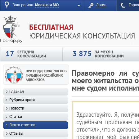
Ваш регион:
Москва и МО
Логин
Горяч
БЕСПЛАТНАЯ
ЮРИДИЧЕСКАЯ КОНСУЛЬТАЦИЯ
17
3 875
СЕГОДНЯ
ЗА МЕСЯЦ
КОНСУЛЬТАЦИЙ
КОНСУЛЬТАЦИЙ
Правомерно ли су
моего жительства 
мне судом исполни
Главная
Рубрики права
Новости
Здравствуйте. Я, получ
Статьи
судебным приставам п
Лента ответов
ответили, что я должна 
Отзывы
проживает мой бывший