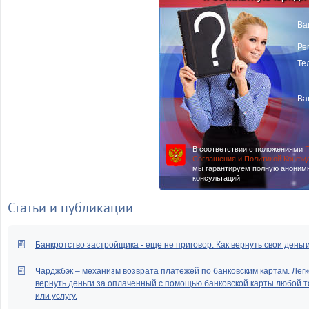
Ва
Ре
Те
Ва
В соответствии с положениями
П
Соглашения и Политикой Конфи
мы гарантируем полную аноним
консультаций
Статьи и публикации
Банкротство застройщика - еще не приговор. Как вернуть свои деньг
Чарджбэк – механизм возврата платежей по банковским картам. Легк
вернуть деньги за оплаченный с помощью банковской карты любой т
или услугу.