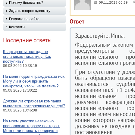
09.11.2025 00:59
Почему бесплатно?
Задать вопрос адвокату
Реклама на сайте
Ответ
Контакты
Здравствуйте, Инна.
Последние ответы
Федеральным законом 
предусмотрены о
Квартиранты полгода не
исполнительного пр
оплачивают квартиру. Как
поступить?
исполнительного произво
06.08.2026 10:38:19
При отсутствии у дол
На меня подали гражданский иск.
быть обращено взыска
Могу ли я себя признать
оканчивается судеб
банкротом, чтобы не платить?
основании пп.3 п.1 ст.
05.08.2026 17:30:22
исполнительном пр
документ возвращае
Должна ли страховая компания
выплатить потерпевшему ущерб?
исполнительного пр
05.08.2026 13:46:08
исполнителем выносит
копии которого направ
На моем участке незаконно
должнику не позднее 
расположил террасу ресторан.
Можно ли вызвать полицию и
постановления.