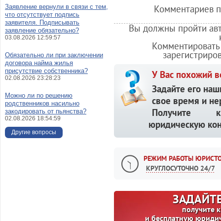
Заявление вернули в связи с тем,
Комментариев по
что отсутствует подпись
заявителя. Подписывать
Вы должны пройти авт
заявление обязательно?
03.08.2026 12:59:57
Комментировать 
зарегистриро
Обязательно ли при заключении
договора найма жилья
присутствие собственника?
У Вас похожий в
02.08.2026 23:28:23
Задайте его наш
Можно ли по решению
свое время и не
родственников насильно
Получите кв
закодировать от пьянства?
02.08.2026 18:54:59
юридическую кон
Другие вопросы
РЕЖИМ РАБОТЫ ЮРИСТО
КРУГЛОСУТОЧНО 24/7
ЗАДАЙТЕ
получите 
и бесплатную юриди