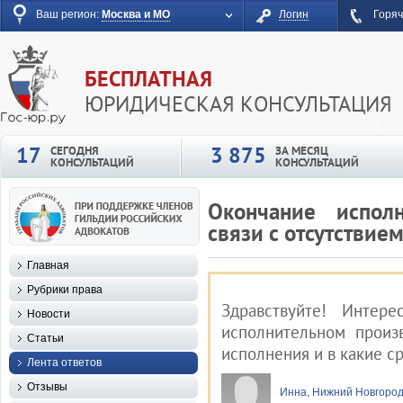
Ваш регион:
Москва и МО
Логин
Горяч
БЕСПЛАТНАЯ
ЮРИДИЧЕСКАЯ КОНСУЛЬТАЦИЯ
17
3 875
СЕГОДНЯ
ЗА МЕСЯЦ
КОНСУЛЬТАЦИЙ
КОНСУЛЬТАЦИЙ
Окончание исполн
связи с отсутствие
Главная
Рубрики права
Здравствуйте! Интер
Новости
исполнительном произ
Статьи
исполнения и в какие с
Лента ответов
Отзывы
Инна, Нижний Новгоро