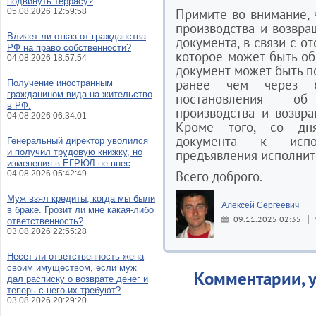
подвинуть террасу?
Примите во внимание, 
05.08.2026 12:59:58
производства и возвр
Влияет ли отказ от гражданства
документа, в связи с о
РФ на право собственности?
которое может быть о
04.08.2026 18:57:54
документ может быть п
ранее чем через 
Получение иностранным
гражданином вида на жительство
постановления об
в РФ.
производства и возвр
04.08.2026 06:34:01
Кроме того, со дня
документа к испо
Генеральный директор уволился
и получил трудовую книжку, но
предъявления исполнит
изменения в ЕГРЮЛ не внес
Всего доброго.
04.08.2026 05:42:49
Муж взял кредиты, когда мы были
Алексей Сергеевич
в браке. Грозит ли мне какая-либо
09.11.2025 02:35
ответственность?
03.08.2026 22:55:28
Несет ли ответственность жена
своим имуществом, если муж
Комментарии, у
дал расписку о возврате денег и
теперь с него их требуют?
03.08.2026 20:29:20