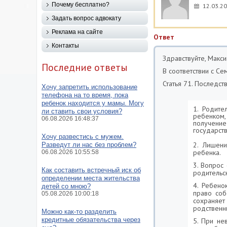
Почему бесплатно?
12.03.20
Задать вопрос адвокату
Реклама на сайте
Ответ
Контакты
Здравствуйте, Макси
Последние ответы
В соответствии с С
Статья 71. Последс
Хочу запретить использование
телефона на то время, пока
ребенок находится у мамы. Могу
1. Родите
ли ставить свои условия?
ребенком,
06.08.2026 16:48:37
получение
государст
Хочу развестись с мужем.
2. Лишени
Разведут ли нас без проблем?
ребенка.
06.08.2026 10:55:58
3. Вопрос
Как составить встречный иск об
родительс
определении места жительства
4. Ребено
детей со мною?
право соб
05.08.2026 10:00:18
сохраняе
родственни
Можно как-то разделить
кредитные обязательства через
5. При не