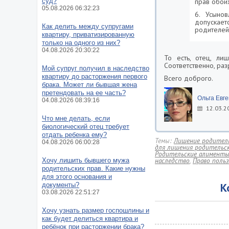
суд?
прав обои
05.08.2026 06:32:23
6. Усыно
допускае
Как делить между супругами
родителей 
квартиру, приватизированную
только на одного из них?
04.08.2026 20:30:22
То есть, отец, ли
Соответственно, ра
Мой супруг получил в наследство
квартиру до расторжения первого
Всего доброго.
брака. Может ли бывшая жена
претендовать на ее часть?
Ольга Евг
04.08.2026 08:39:16
12.03.2
Что мне делать, если
биологический отец требует
отдать ребенка ему?
Темы:
Лишение родитель
04.08.2026 06:00:28
для лишения родительск
Родительские алимент
наследство
,
Право поль
Хочу лишить бывшего мужа
родительских прав. Какие нужны
для этого основания и
К
документы?
03.08.2026 22:51:27
Хочу узнать размер госпошлины и
как будет делиться квартира и
ребёнок при расторжении брака?