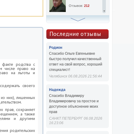
Отзывов:
212
Алексей Сергеевич
Консультаций:
763
Последние отзывы
Отзывов:
47
Родион
Спасибо Ольге Евгеньевне
быстро получил качественный
а факте родства с
ответ на свой вопрос, хороший
м числе право на
специалист!
раво на льготы и
Челябинск 06.08.2026 21:56:44
содержать своего
Надежда
Спасибо Владимиру
из них), лишенных
Владимировичу за простое и
ательством.
доступное объяснение моих
х прав, сохраняет
прав
ещением, а также
елями и другими
САНКТ ПЕТЕРБУРГ 06.08.2026
16:23:06
ения родительских