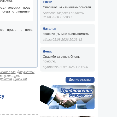
ельства.
Елена
одительских прав
Спасибо! Вы нам очень помогли.
я суда о лишении
Бологое Тверская область
06.08.2026 10:28:17
Наталья
все права на него.
спасибо ,вы мне очень помогли
абаза 05.08.2026 20:23:43
Денис
Спасибо за ответ. Очень
помогло.
Мурманск 05.08.2026 13:39:06
ских прав
,
Документы
ельских прав
,
ребенка
,
Право на
Другие отзывы
су