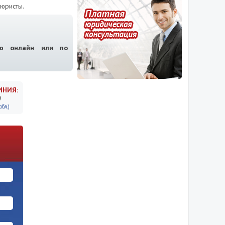
юристы.
ию онлайн или по
ИНИЯ:
9
бл.)