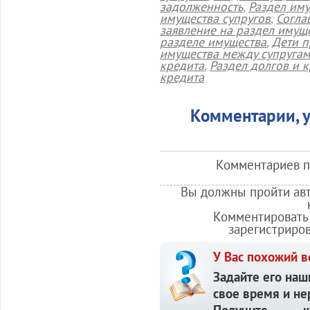
задолженность
,
Раздел иму
имущества супругов
,
Согла
заявление на раздел имущ
разделе имущества
,
Дети п
имущества между супруга
кредита
,
Раздел долгов и 
кредита
Комментарии, у
Комментариев по
Вы должны пройти авт
Комментировать 
зарегистриро
У Вас похожий в
Задайте его наш
свое время и не