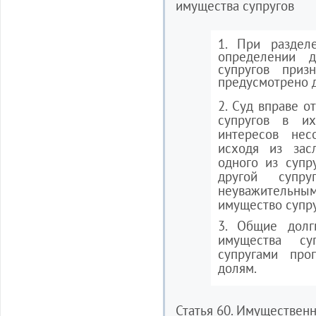
имущества супругов
1. При раздел
определении 
супругов приз
предусмотрено 
2. Суд вправе о
супругов в и
интересов нес
исходя из зас
одного из супру
другой супр
неуважительным
имущество супру
3. Общие долг
имущества су
супругами про
долям.
Статья 60. Имуществен