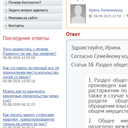
Почему бесплатно?
Задать вопрос адвокату
Ирина, Калининград
06.09.2025 22:50
Реклама на сайте
Контакты
Ответ
Последние ответы
Здравствуйте, Ирина.
Хочу развестись с мужем.
Разведут ли нас без проблем?
Согласно Семейному ко
06.08.2026 10:55:58
Статья 38. Раздел обще
Как составить встречный иск об
определении места жительства
детей со мною?
1. Раздел обще
05.08.2026 10:00:18
произведен как
расторжения по 
Можно как-то разделить
также в случае 
кредитные обязательства через
разделе общ
суд?
обращения взыск
05.08.2026 06:32:23
общем имуществ
Как делить между супругами
квартиру, приватизированную
2. Общее иму
только на одного из них?
разделено межд