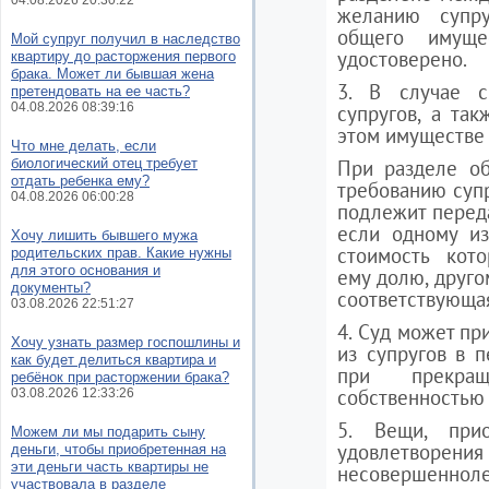
04.08.2026 20:30:22
желанию супр
общего имуще
Мой супруг получил в наследство
удостоверено.
квартиру до расторжения первого
брака. Может ли бывшая жена
3. В случае с
претендовать на ее часть?
04.08.2026 08:39:16
супругов, а та
этом имуществе 
Что мне делать, если
биологический отец требует
При разделе об
отдать ребенка ему?
требованию супр
04.08.2026 06:00:28
подлежит переда
если одному из
Хочу лишить бывшего мужа
стоимость кот
родительских прав. Какие нужны
для этого основания и
ему долю, друго
документы?
соответствующая
03.08.2026 22:51:27
4. Суд может пр
Хочу узнать размер госпошлины и
из супругов в 
как будет делиться квартира и
при прекращ
ребёнок при расторжении брака?
собственностью 
03.08.2026 12:33:26
5. Вещи, при
Можем ли мы подарить сыну
удовлетв
деньги, чтобы приобретенная на
эти деньги часть квартиры не
несовершенно
участвовала в разделе