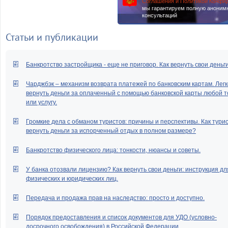
Соглашения и Политикой Конфи
мы гарантируем полную аноним
консультаций
Статьи и публикации
Банкротство застройщика - еще не приговор. Как вернуть свои деньг
Чарджбэк – механизм возврата платежей по банковским картам. Легк
вернуть деньги за оплаченный с помощью банковской карты любой т
или услугу.
Громкие дела с обманом туристов: причины и перспективы. Как тури
вернуть деньги за испорченный отдых в полном размере?
Банкротство физического лица: тонкости, нюансы и советы.
У банка отозвали лицензию? Как вернуть свои деньги: инструкция дл
физических и юридических лиц.
Передача и продажа прав на наследство: просто и доступно.
Порядок предоставления и список документов для УДО (условно-
досрочного освобождения) в Российской Федерации