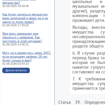
школьные и 
имущества?
музыкальные ин
02.08.2026 18:49:46
другие), разде
Как будет делиться имущество
компенсации 
моих родителей и имею ли я на
проживают дети.
какую-то долю право?
01.08.2026 17:59:20
Вклады, внесе
имущества 
Моя мать запрещает мне
несовершенн
общаться с ребенком. Как
принадлежащими
поступить в этой ситуации?
01.08.2026 14:36:21
разделе общего 
6. В случае раз
Могу ли я развестись через ЗАГС,
если младшему ребенку 18 лет
период брака та
будет только в мае?
которая не был
01.08.2026 03:54:23
нажитое супруг
Другие вопросы
составляют их с
7. К требован
имущества супр
применяется тре
Статья 39. Определ