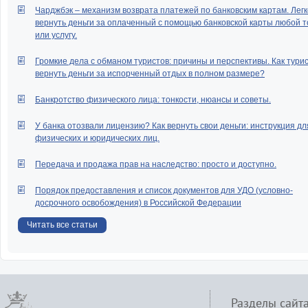
Чарджбэк – механизм возврата платежей по банковским картам. Легк
вернуть деньги за оплаченный с помощью банковской карты любой т
или услугу.
Громкие дела с обманом туристов: причины и перспективы. Как тури
вернуть деньги за испорченный отдых в полном размере?
Банкротство физического лица: тонкости, нюансы и советы.
У банка отозвали лицензию? Как вернуть свои деньги: инструкция дл
физических и юридических лиц.
Передача и продажа прав на наследство: просто и доступно.
Порядок предоставления и список документов для УДО (условно-
досрочного освобождения) в Российской Федерации
Читать все статьи
Разделы сайт