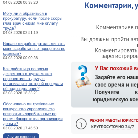
04.08.2026 06:38:20
Комментарии, у
Могу ли я обратиться в
прокуратуру, если после ссоры
глав врач снизил мне оплату
Комментариев по
труда?
04.08.2026 02:51:19
Вы должны пройти авт
Вправе ли работодатель лишать
меня заработанных процентов по
Комментировать 
сделкам?
зарегистриро
04.08.2026 00:00:36
У Вас похожий в
Как работница во время
декретного отпуска может
Задайте его наш
перевестись в другую
свое время и не
организацию, которой передали
её подразделение?
Получите кв
03.08.2026 18:33:21
юридическую кон
Обосновано ли требование
конкурсного управляющего
возвратить заработанные во
время банкротства организации
РЕЖИМ РАБОТЫ ЮРИСТО
деньги?
КРУГЛОСУТОЧНО 24/7
03.08.2026 17:46:50
Другие вопросы