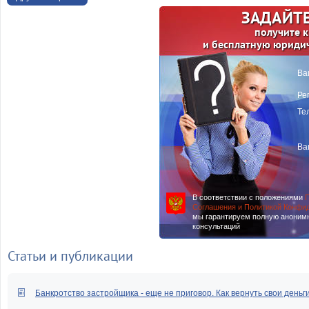
ЗАДАЙТЕ
получите 
и бесплатную юриди
Ва
Ре
Те
Ва
В соответствии с положениями
П
Соглашения и Политикой Конфи
мы гарантируем полную аноним
консультаций
Статьи и публикации
Банкротство застройщика - еще не приговор. Как вернуть свои деньг