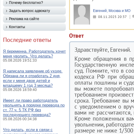
Почему бесплатно?
Задать вопрос адвокату
Евгений, Москва и МО
08.11.2025 20:37
Реклама на сайте
Контакты
Ответ
Последние ответы
Здравствуйте, Евгений.
Я беременна. Работодатель хочет
меня уволить. Что делать?
Кроме обращения в пр
05.08.2026 19:51:33
Государственную инсп
суд. Помните, что в со
Я написала заявление об уходе.
кодекса РФ при обращ
Обязана ли я отработать 2 дня,
если у меня двое детей и
оплаты пошлины и суде
младшему 1 год 3 месяца?
вы можете попробоват
05.08.2026 18:59:40
требованием произвест
срока. Требование вы 
Имеет ли право работодатель
увольнять в порядке перевода по
с уведомлением о вруч
ст. 77 ч. 5 ТК РФ без
вами не рассчитаются, 
последующего перевода?
Кроме положенных вам
05.08.2026 00:34:38
увольнении, работодате
размере не ниже 1/300
Что делать, если в связи с