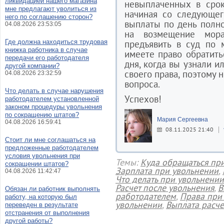
ликвидацией нашего магазина
невыплаченных в срок
мне предлагают уволиться из
начиная со следующег
него по соглашению сторон?
выплаты по день полно
04.08.2026 23:53:05
на возмещение мор
Где должна находиться трудовая
предъявить в суд по 
книжка работника в случае
имеете право обратить
передачи его работодателя
дня, когда вы узнали 
другой компании?
своего права, поэтому 
04.08.2026 23:32:59
вопроса.
Что делать в случае нарушения
Успехов!
работодателем установленной
законом процедуры увольнения
по сокращению штатов?
Мария Сергеевна
04.08.2026 16:59:41
08.11.2025 21:40
Стоит ли мне соглашаться на
предложенные работодателем
условия увольнения при
Темы:
Куда обращаться пр
сокращении штатов?
Зарплата при увольнении
,
04.08.2026 11:42:47
Что делать при увольнении
Расчет после увольнения
,
В
Обязан ли работник выполнять
работодателем
,
Права при
работу, на которую был
увольнении
,
Выплата расче
переведен в результате
отстранения от выполнения
другой работы?