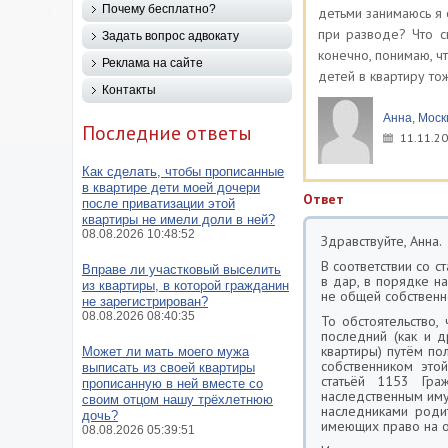
Почему бесплатно?
детьми занимаюсь я 
при разводе? Что с
Задать вопрос адвокату
конечно, понимаю, чт
Реклама на сайте
детей в квартиру то
Контакты
Анна, Моск
Последние ответы
11.11.20
Как сделать, чтобы прописанные
в квартире дети моей дочери
Ответ
после приватизации этой
квартиры не имели доли в ней?
08.08.2026 10:48:52
Здравствуйте, Анна.
В соответствии со 
Вправе ли участковый выселить
в дар, в порядке н
из квартиры, в которой гражданин
не общей собственн
не зарегистрирован?
08.08.2026 08:40:35
То обстоятельство,
последний (как и д
квартиры) путём по
Может ли мать моего мужа
собственником это
выписать из своей квартиры
статьёй 1153 Гра
прописанную в ней вместе со
наследственным иму
своим отцом нашу трёхлетнюю
наследниками роди
дочь?
имеющих право на о
08.08.2026 05:39:51