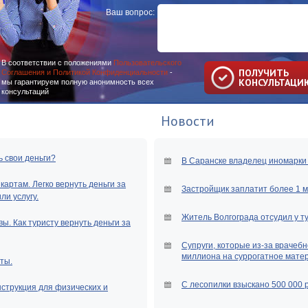
Ваш вопрос:
В соответствии с положениями
Пользовательского
ПОЛУЧИТЬ
Соглашения и Политикой Конфиденциальности
-
КОНСУЛЬТАЦИ
мы гарантируем полную анонимность всех
консультаций
Новости
ь свои деньги?
В Саранске владелец иномарки 
артам. Легко вернуть деньги за
Застройщик заплатит более 1 
и услугу.
Житель Волгограда отсудил у т
ы. Как туристу вернуть деньги за
Супруги, которые из-за врачебн
миллиона на суррогатное мате
ты.
С лесопилки взыскано 500 000 
нструкция для физических и