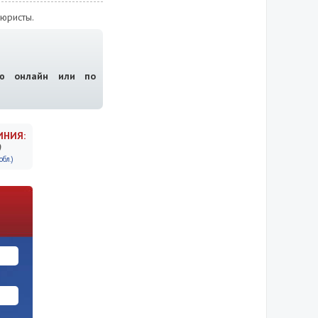
юристы.
ию онлайн или по
ИНИЯ:
9
бл.)