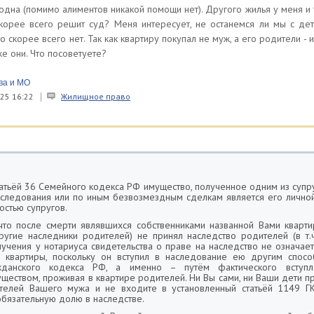
одна (помимо алиментов никакой помощи нет). Другого жилья у меня и у
корее всего решит суд? Меня интересует, не останемся ли мы с дет
о скорее всего нет. Так как квартиру покупал не муж, а его родители -
же они. Что посоветуете?
ва и МО
25 16:22
Жилищное право
статьёй 36 Семейного кодекса РФ имущество, полученное одним из супр
аследования или по иным безвозмездным сделкам является его личной
остью супругов.
 что после смерти являвшихся собственниками названной Вами квар
ругие наследники родителей) не принял наследство родителей (в т.
лучения у нотариуса свидетельства о праве на наследство не означает,
й квартиры, поскольку он вступил в наследование ею другим спосо
жданского кодекса РФ, а именно – путём фактического вступ
ществом, проживая в квартире родителей. Ни Вы сами, ни Ваши дети пр
телей Вашего мужа и не входите в установленный статьёй 1149 Г
бязательную долю в наследстве.