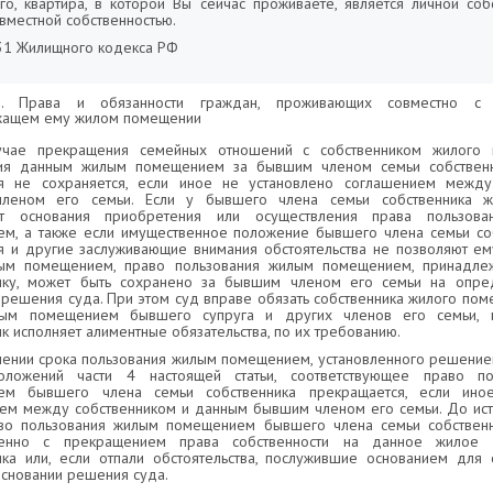
го, квартира, в которой Вы сейчас проживаете, является личной со
вместной собственностью.
 31 Жилищного кодекса РФ
1. Права и обязанности граждан, проживающих совместно с 
жащем ему жилом помещении
учае прекращения семейных отношений с собственником жилого
ния данным жилым помещением за бывшим членом семьи собственн
я не сохраняется, если иное не установлено соглашением между
леном его семьи. Если у бывшего члена семьи собственника ж
уют основания приобретения или осуществления права пользов
м, а также если имущественное положение бывшего члена семьи со
 и другие заслуживающие внимания обстоятельства не позволяют ем
ым помещением, право пользования жилым помещением, принадле
ику, может быть сохранено за бывшим членом его семьи на опре
 решения суда. При этом суд вправе обязать собственника жилого по
ым помещением бывшего супруга и других членов его семьи, в
к исполняет алиментные обязательства, по их требованию.
ечении срока пользования жилым помещением, установленного решение
оложений части 4 настоящей статьи, соответствующее право п
ем бывшего члена семьи собственника прекращается, если ино
ем между собственником и данным бывшим членом его семьи. До ист
во пользования жилым помещением бывшего члена семьи собственн
енно с прекращением права собственности на данное жилое 
ика или, если отпали обстоятельства, послужившие основанием для 
основании решения суда.