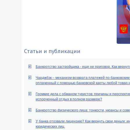
Статьи и публикации
Банкротство застройщика - еще не приговор. Как вернут
Чарджбэк – механизм возврата платежей по банковским к
оплаченный с помощью банковской карты любой товар ил
Громкие дела с обманом туристов: причины и перспектив
испорченный отдых в полном размере?
Банкротство физического лица: тонкости, нюансы и сове
У банка отозвали лицензию? Как вернуть свои деньги: и
юридических лиц.