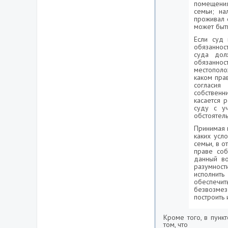
помещения
семьи; н
проживал 
может быт
Если суд
обязаннос
суда дол
обязанно
местополо
каком пра
согласия
собственн
касается 
суду с у
обстоятел
Принимая в
каких усл
семьи, в 
праве соб
данный во
разумност
исполнит
обеспечи
безвозмезд
построить и
Кроме того, в пунк
том, что