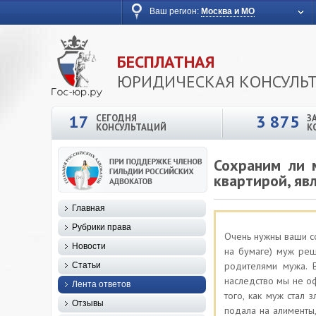
Ваш регион:
Москва и МО
БЕСПЛАТНАЯ
ЮРИДИЧЕСКАЯ КОНСУЛЬ
17
3 875
СЕГОДНЯ
З
КОНСУЛЬТАЦИЙ
К
Сохраним ли 
квартирой, яв
Главная
Рубрики права
Очень нужны ваши со
Новости
на бумаге) муж реш
родителями мужа. 
Статьи
наследство мы не о
Лента ответов
того, как муж стал 
Отзывы
подала на алименты,