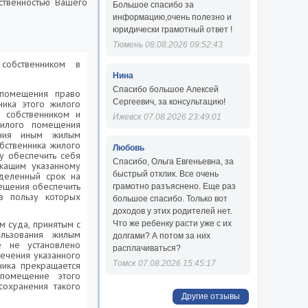
бственностью Вашего
Большое спасибо за
информацию,очень полезно и
юридически грамотный ответ !
Тюмень 08.08.2026 09:52:43
собственником в
Нина
Спасибо большое Алексей
 помещения право
Сергеевич, за консультацию!
ика этого жилого
 собственником и
Ижевск 07.08.2026 23:49:01
илого помещения
ания иным жилым
бственника жилого
Любовь
у обеспечить себя
Спасибо, Ольга Евгеньевна, за
жащим указанному
быстрый отклик. Все очень
деленный срок на
мещения обеспечить
грамотно разъяснено. Еще раз
 пользу которых
большое спасибо. Только вот
доходов у этих родителей нет.
м суда, принятым с
Что же ребенку расти уже с их
ользования жилым
долгами? А потом за них
е не установлено
расплачиваться?
ечения указанного
Томск 07.08.2026 15:45:17
ика прекращается
помещение этого
сохранения такого
Другие отзывы