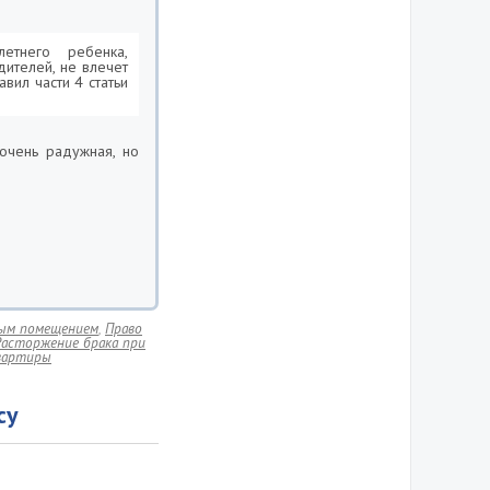
етнего ребенка,
ителей, не влечет
вил части 4 статьи
очень радужная, но
лым помещением
,
Право
Расторжение брака при
вартиры
су