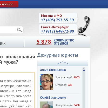
ь вопрос
Москва и МО
+7 (495) 797-35-89
Санкт-Петербург
+7 (812) 649-72-89
5 878
КОЛИЧЕСТВО
ЦИЙ
ОТЗЫВОВ
Дежурные юристы
о пользования
й мужа?
Ольга Евгеньевна
Консультаций:
9903
да фактически только
Отзывов:
632
квартире, купленной
ителей 8 лет назад
я испортились после
Юрий Васильевич
и детей. Год назад я
Консультаций:
3460
семьи уже давно нет,