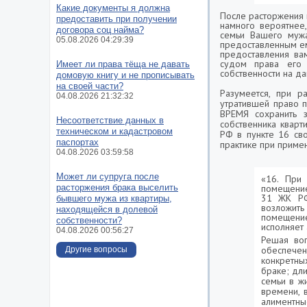
Какие документы я должна
После расторжения 
предоставить при получении
намного вероятнее
договора соц найма?
семьи Вашего мужа
05.08.2026 04:29:39
предоставленным ем
предоставления ва
судом права его 
Имеет ли права тёща не давать
собственности на да
домовую книгу и не прописывать
на своей части?
Разумеется, при р
04.08.2026 21:32:32
утратившей право 
ВРЕМЯ сохранить з
Несоответствие данных в
собственника квар
техническом и кадастровом
РФ в пункте 16 сво
паспортах
практике при приме
04.08.2026 03:59:58
Может ли супруга после
«16. При
расторжения брака выселить
помещение
31 ЖК РФ
бывшего мужа из квартиры,
возложит
находящейся в долевой
помещение
собственности?
исполняет 
04.08.2026 00:56:27
Решая воп
обеспечен
Другие вопросы
конкретны
браке; дл
семьи в ж
времени, 
алиментны