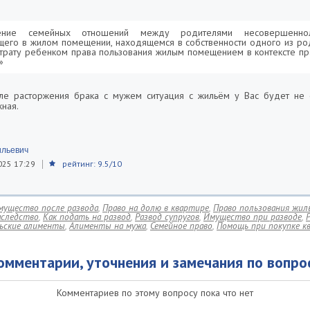
ение семейных отношений между родителями несовершеннол
его в жилом помещении, находящемся в собственности одного из род
утрату ребенком права пользования жилым помещением в контексте пра
»
ле расторжения брака с мужем ситуация с жильём у Вас будет не 
ная.
льевич
025 17:29
рейтинг: 9.5/10
мущество после развода
,
Право на долю в квартире
,
Право пользования жи
аследство
,
Как подать на развод
,
Развод супругов
,
Имущество при разводе
,
ьские алименты
,
Алименты на мужа
,
Семейное право
,
Помощь при покупке к
омментарии, уточнения и замечания по вопро
Комментариев по этому вопросу пока что нет