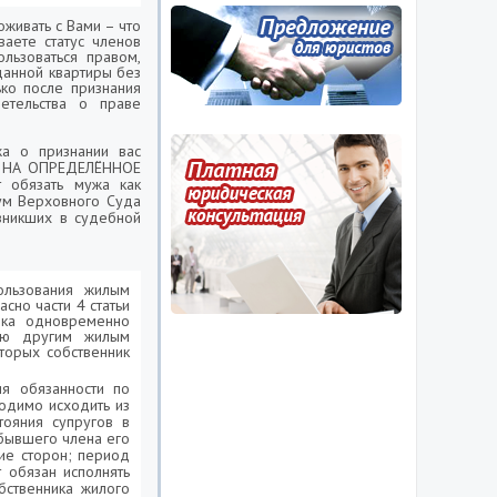
живать с Вами – что
аете статус членов
льзоваться правом,
данной квартиры без
ко после признания
етельства о праве
жа о признании вас
ет НА ОПРЕДЕЛЁННОЕ
т обязать мужа как
ум Верховного Суда
озникших в судебной
ользования жилым
сно части 4 статьи
ика одновременно
нию другим жилым
торых собственник
я обязанности по
одимо исходить из
стояния супругов в
 бывшего члена его
ие сторон; период
 обязан исполнять
бственника жилого