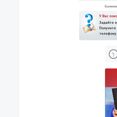
Коммен
У Вас пох
Задайте е
Получит
телефону.