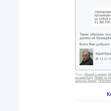
«прекращ
проживающ
за собой 
31 ЖК РФ.
Таким образом пос
далеко не безнадёж
Всего Вам доброго.
Юрий Васи
11.11.2
Темы:
Развод с мужем
,
И
на квартиру
,
Право на н
наличии детей
,
Родител
К