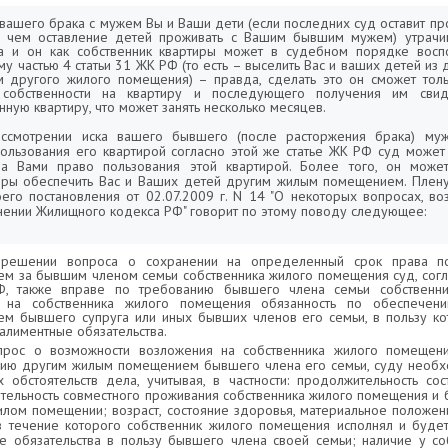
вашего брака с мужем Вы и Ваши дети (если последних суд оставит про
, чем оставление детей проживать с Вашим бывшим мужем) утрачив
 и он как собственник квартиры может в судебном порядке воспо
у частью 4 статьи 31 ЖК РФ (то есть – выселить Вас и ваших детей из 
м другого жилого помещения) – правда, сделать это он сможет толь
собственности на квартиру и последующего получения им свид
нную квартиру, что может занять несколько месяцев.
ассмотрении иска вашего бывшего (после расторжения брака) му
пользования его квартирой согласно этой же статье ЖК РФ суд мож
а Вами право пользования этой квартирой. Более того, он може
тиры обеспечить Вас и Ваших детей другим жилым помещением. Плен
его постановления от 02.07.2009 г. N 14 "О некоторых вопросах, в
нении Жилищного кодекса РФ" говорит по этому поводу следующее:
 решении вопроса о сохранении на определенный срок права п
м за бывшим членом семьи собственника жилого помещения суд, согла
, также вправе по требованию бывшего члена семьи собственн
ь на собственника жилого помещения обязанность по обеспече
м бывшего супруга или иных бывших членов его семьи, в пользу ко
алиментные обязательства.
рос о возможности возложения на собственника жилого помещени
ию другим жилым помещением бывшего члена его семьи, суду необх
х обстоятельств дела, учитывая, в частности: продолжительность со
ительность совместного проживания собственника жилого помещения и
илом помещении; возраст, состояние здоровья, материальное положен
в течение которого собственник жилого помещения исполнял и будет
е обязательства в пользу бывшего члена своей семьи; наличие у со