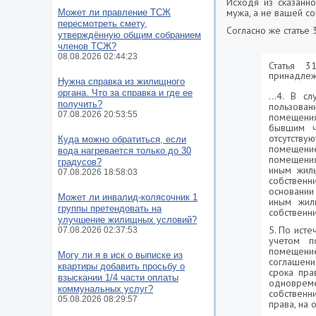
Исходя из сказанно
мужа, а не вашей со
Может ли правление ТСЖ
пересмотреть смету,
Согласно же статье
утверждённую общим собранием
членов ТСЖ?
08.08.2026 02:44:23
Статья 3
принадле
Нужна справка из жилищного
органа. Что за справка и где ее
…4. В сл
получить?
пользова
07.08.2026 20:53:55
помещени
бывшим ч
отсутств
Куда можно обратиться, если
помещение
вода нагревается только до 30
помещения
градусов?
иным жил
07.08.2026 18:58:03
собственн
основании
Может ли инвалид-колясочник 1
иным жил
группы претендовать на
собственни
улучшение жилищных условий?
5. По ист
07.08.2026 02:37:53
учетом п
помещени
Могу ли я в иск о выписке из
соглашени
квартиры добавить просьбу о
срока пра
взыскании 1/4 части оплаты
одноврем
коммунальных услуг?
собственн
05.08.2026 08:29:57
права, на 