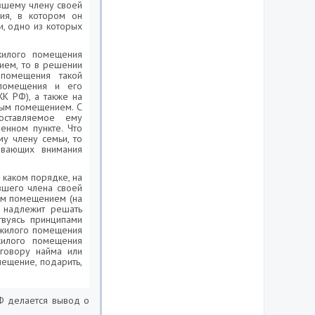
вшему члену своей
ия, в котором он
, одно из которых
жилого помещения
ием, то в решении
помещения такой
 помещения и его
ЖК РФ), а также на
лым помещением. С
оставляемое ему
енном пункте. Что
у члену семьи, то
ивающих внимания
в каком порядке, на
вшего члена своей
лым помещением (на
у надлежит решать
твуясь принципами
а жилого помещения
жилого помещения
говору найма или
мещение, подарить,
РФ делается вывод о