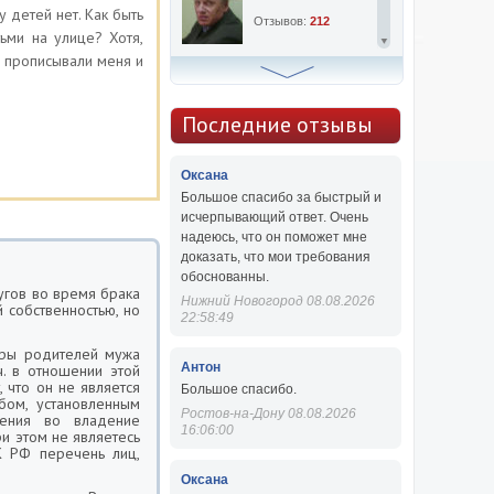
 детей нет. Как быть
Отзывов:
212
ьми на улице? Хотя,
 и прописывали меня и
Алексей Сергеевич
Консультаций:
763
Последние отзывы
Отзывов:
47
Оксана
Большое спасибо за быстрый и
исчерпывающий ответ. Очень
надеюсь, что он поможет мне
доказать, что мои требования
обоснованны.
угов во время брака
Нижний Новогород 08.08.2026
 собственностью, но
22:58:49
тиры родителей мужа
Антон
ч. в отношении этой
 что он не является
Большое спасибо.
бом, установленным
Ростов-на-Дону 08.08.2026
ления во владение
16:06:00
и этом не являетесь
К РФ перечень лиц,
Оксана