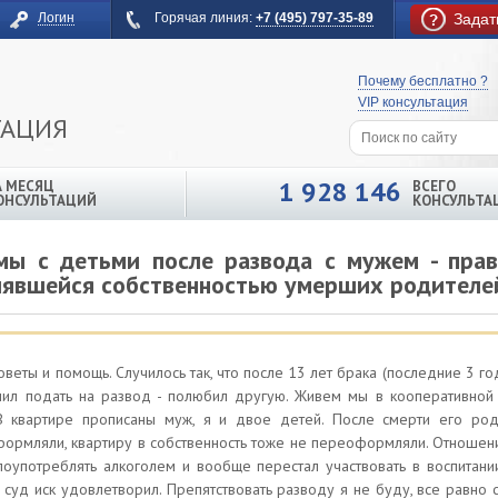
Логин
Горячая линия:
+7 (495) 797-35-89
Задат
Почему бесплатно ?
VIP консультация
ТАЦИЯ
1 928 146
А МЕСЯЦ
ВСЕГО
ОНСУЛЬТАЦИЙ
КОНСУЛЬТА
мы с детьми после развода с мужем - прав
лявшейся собственностью умерших родителе
веты и помощь. Случилось так, что после 13 лет брака (последние 3 го
ил подать на развод - полюбил другую. Живем мы в кооперативной 
В квартире прописаны муж, я и двое детей. После смерти его род
формляли, квартиру в собственность тоже не переоформляли. Отношени
злоупотреблять алкоголем и вообще перестал участвовать в воспитани
 суд иск удовлетворил. Препятствовать разводу я не буду, все равно 