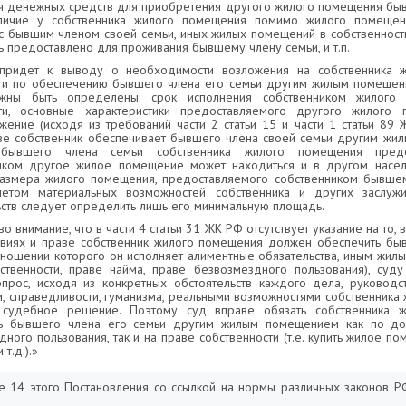
 денежных средств для приобретения другого жилого помещения бы
аличие у собственника жилого помещения помимо жилого помещен
с бывшим членом своей семьи, иных жилых помещений в собственности
ь предоставлено для проживания бывшему члену семьи, и т.п.
 придет к выводу о необходимости возложения на собственника 
ти по обеспечению бывшего члена его семьи другим жилым помещен
жны быть определены: срок исполнения собственником жилого 
сти, основные характеристики предоставляемого другого жилого
жение (исходя из требований части 2 статьи 15 и части 1 статьи 89 
ве собственник обеспечивает бывшего члена своей семьи другим жи
 бывшего члена семьи собственника жилого помещения пред
иком другое жилое помещение может находиться и в другом насел
размера жилого помещения, предоставляемого собственником бывшем
четом материальных возможностей собственника и других заслуж
ьств следует определить лишь его минимальную площадь.
о внимание, что в части 4 статьи 31 ЖК РФ отсутствует указание на то, 
овиях и праве собственник жилого помещения должен обеспечить бы
отношении которого он исполняет алиментные обязательства, иным жи
ственности, праве найма, праве безвозмездного пользования), суд
прос, исходя из конкретных обстоятельств каждого дела, руководс
и, справедливости, гуманизма, реальными возможностями собственник
ь судебное решение. Поэтому суд вправе обязать собственника 
ть бывшего члена его семьи другим жилым помещением как по до
ного пользования, так и на праве собственности (т.е. купить жилое по
 т.д.).»
те 14 этого Постановления со ссылкой на нормы различных законов 