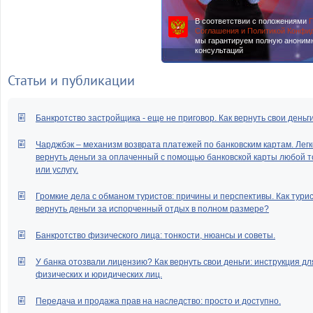
В соответствии с положениями
П
Соглашения и Политикой Конфи
мы гарантируем полную аноним
консультаций
Статьи и публикации
Банкротство застройщика - еще не приговор. Как вернуть свои деньг
Чарджбэк – механизм возврата платежей по банковским картам. Легк
вернуть деньги за оплаченный с помощью банковской карты любой т
или услугу.
Громкие дела с обманом туристов: причины и перспективы. Как тури
вернуть деньги за испорченный отдых в полном размере?
Банкротство физического лица: тонкости, нюансы и советы.
У банка отозвали лицензию? Как вернуть свои деньги: инструкция дл
физических и юридических лиц.
Передача и продажа прав на наследство: просто и доступно.