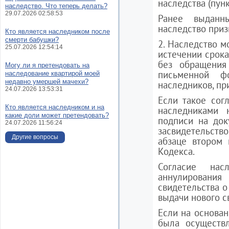
наследства (пунк
наследство. Что теперь делать?
29.07.2026 02:58:53
Ранее выданн
наследство при
Кто является наследником после
смерти бабушки?
2. Наследство м
25.07.2026 12:54:14
истечении срока
без обращения
Могу ли я претендовать на
письменной ф
наследование квартирой моей
недавно умершей мачехи?
наследников, пр
24.07.2026 13:53:31
Если такое сог
Кто является наследником и на
наследниками 
какие доли может претендовать?
подписи на док
24.07.2026 11:56:24
засвидетельст
Другие вопросы
абзаце втором 
Кодекса.
Согласие нас
аннулировани
свидетельства о
выдачи нового с
Если на основан
была осуществл