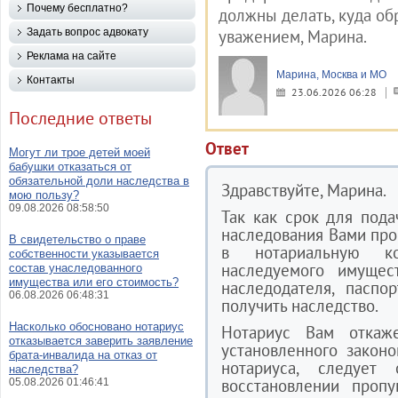
Почему бесплатно?
должны делать, куда об
Задать вопрос адвокату
уважением, Марина.
Реклама на сайте
Марина, Москва и МО
Контакты
23.06.2026 06:28
Последние ответы
Ответ
Могут ли трое детей моей
бабушки отказаться от
обязательной доли наследства в
Здравствуйте, Марина.
мою пользу?
09.08.2026 08:58:50
Так как срок для пода
наследования Вами про
В свидетельство о праве
в нотариальную к
собственности указывается
наследуемого имущес
состав унаследованного
имущества или его стоимость?
наследодателя, паспо
06.08.2026 06:48:31
получить наследство.
Насколько обосновано нотариус
Нотариус Вам откаж
отказывается заверить заявление
установленного закон
брата-инвалида на отказ от
нотариуса, следуе
наследства?
восстановлении проп
05.08.2026 01:46:41