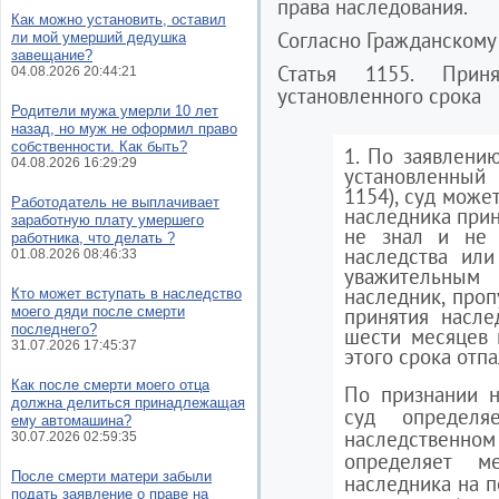
права наследования.
Как можно установить, оставил
Согласно Гражданскому
ли мой умерший дедушка
завещание?
Статья 1155. Прин
04.08.2026 20:44:21
установленного срока
Родители мужа умерли 10 лет
назад, но муж не оформил право
собственности. Как быть?
1. По заявлению
04.08.2026 16:29:29
установленный 
1154), суд может
Работодатель не выплачивает
наследника прин
заработную плату умершего
не знал и не 
работника, что делать ?
наследства или
01.08.2026 08:46:33
уважительным
наследник, проп
Кто может вступать в наследство
моего дяди после смерти
принятия насле
последнего?
шести месяцев 
31.07.2026 17:45:37
этого срока отпа
Как после смерти моего отца
По признании н
должна делиться принадлежащая
суд определя
ему автомашина?
наследственном
30.07.2026 02:59:35
определяет 
После смерти матери забыли
наследника на 
подать заявление о праве на