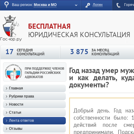
Ваш регион:
Москва и МО
Логин
Горяч
БЕСПЛАТНАЯ
ЮРИДИЧЕСКАЯ КОНСУЛЬТАЦИЯ
17
3 875
СЕГОДНЯ
ЗА МЕСЯЦ
КОНСУЛЬТАЦИЙ
КОНСУЛЬТАЦИЙ
Год назад умер муж
и как делать, ку
документы?
Главная
Рубрики права
Новости
Добрый день. Год на
Статьи
собственности было: 
Лента ответов
действий после см
Отзывы
предпринимали. Подск