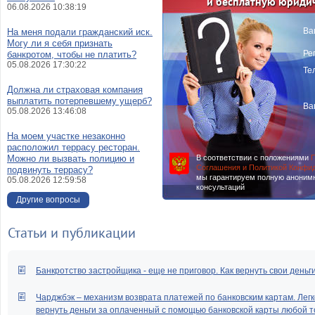
и бесплатную юриди
06.08.2026 10:38:19
Ва
На меня подали гражданский иск.
Могу ли я себя признать
Ре
банкротом, чтобы не платить?
05.08.2026 17:30:22
Те
Должна ли страховая компания
выплатить потерпевшему ущерб?
Ва
05.08.2026 13:46:08
На моем участке незаконно
расположил террасу ресторан.
Можно ли вызвать полицию и
В соответствии с положениями
П
Соглашения и Политикой Конфи
подвинуть террасу?
мы гарантируем полную аноним
05.08.2026 12:59:58
консультаций
Другие вопросы
Статьи и публикации
Банкротство застройщика - еще не приговор. Как вернуть свои деньг
Чарджбэк – механизм возврата платежей по банковским картам. Легк
вернуть деньги за оплаченный с помощью банковской карты любой т