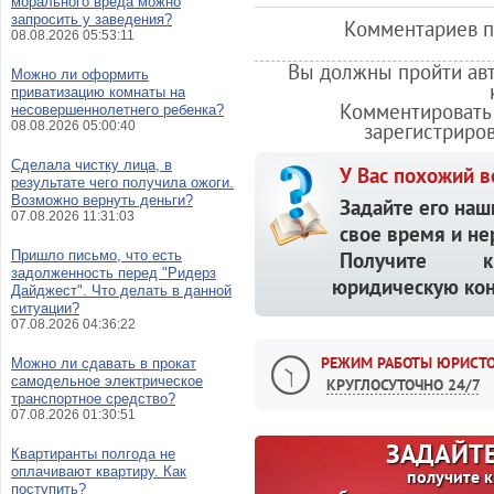
морального вреда можно
запросить у заведения?
Комментариев по
08.08.2026 05:53:11
Вы должны пройти авт
Можно ли оформить
приватизацию комнаты на
Комментировать 
несовершеннолетнего ребенка?
08.08.2026 05:00:40
зарегистриро
Сделала чистку лица, в
У Вас похожий в
результате чего получила ожоги.
Возможно вернуть деньги?
Задайте его наш
07.08.2026 11:31:03
свое время и не
Пришло письмо, что есть
Получите кв
задолженность перед "Ридерз
юридическую кон
Дайджест". Что делать в данной
ситуации?
07.08.2026 04:36:22
РЕЖИМ РАБОТЫ ЮРИСТО
Можно ли сдавать в прокат
самодельное электрическое
КРУГЛОСУТОЧНО 24/7
транспортное средство?
07.08.2026 01:30:51
ЗАДАЙТЕ
Квартиранты полгода не
оплачивают квартиру. Как
получите 
поступить?