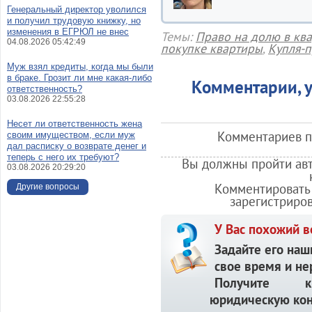
Генеральный директор уволился
и получил трудовую книжку, но
изменения в ЕГРЮЛ не внес
Темы:
Право на долю в кв
04.08.2026 05:42:49
покупке квартиры
,
Купля-
Муж взял кредиты, когда мы были
в браке. Грозит ли мне какая-либо
Комментарии, у
ответственность?
03.08.2026 22:55:28
Несет ли ответственность жена
Комментариев по
своим имуществом, если муж
дал расписку о возврате денег и
теперь с него их требуют?
Вы должны пройти авт
03.08.2026 20:29:20
Комментировать 
Другие вопросы
зарегистриро
У Вас похожий в
Задайте его наш
свое время и не
Получите кв
юридическую кон