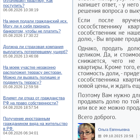
оплачивают квартиру. Как
напишет ответ, - у нег
поступить?
решения вопроса о выку
06.08.2026 10:38:19
Если после вручен
На меня подали гражданский иск.
сососбственнику кв
Могу ли я себя признать
банкротом, чтобы не платить?
сособственник не наше
05.08.2026 17:30:22
долю, - Вы вправе прод
Должна ли страховая компания
Однако, продать дол
выплатить потерпевшему ущерб?
целиком. Да, и стоимо
05.08.2026 13:46:08
снижается, чего не
квартиры. Кроме того, 
На моем участке незаконно
стоимость доли, - прид
расположил террасу ресторан.
Можно ли вызвать полицию и
сособственника кварт
подвинуть террасу?
новой цены, и ждать ещ
05.08.2026 12:59:58
Поэтому Вам нужно для
Влияет ли отказ от гражданства
продавать долю по той
РФ на право собственности?
или все же можно прода
04.08.2026 18:57:54
Всего доброго.
Получение иностранным
гражданином вида на жительство
в РФ.
Ольга Евгеньевна
04.08.2026 06:34:01
09.10.2025 20:58