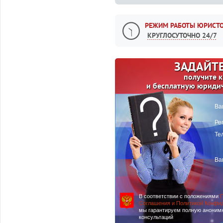
РЕЖИМ РАБОТЫ ЮРИСТО
КРУГЛОСУТОЧНО 24/7
ЗАДАЙТЕ
получите 
и бесплатную юриди
Ва
Ре
Те
Ва
В соответствии с положениями
П
Соглашения и Политикой Конфи
мы гарантируем полную аноним
консультаций