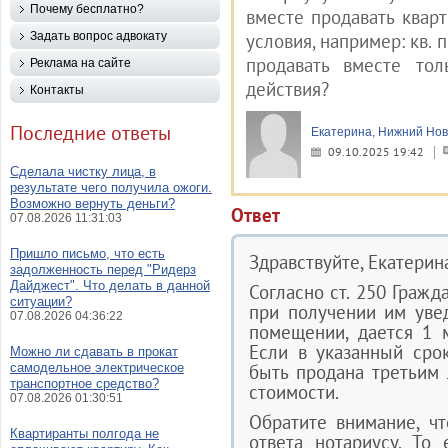
Почему бесплатно?
вместе продавать кварт
Задать вопрос адвокату
условия, например: кв. 
продавать вместе то
Реклама на сайте
действия?
Контакты
Последние ответы
Екатерина, Нижний Нов
09.10.2025 19:42
Сделала чистку лица, в
результате чего получила ожоги.
Возможно вернуть деньги?
Ответ
07.08.2026 11:31:03
Пришло письмо, что есть
Здравствуйте, Екатерин
задолженность перед "Ридерз
Дайджест". Что делать в данной
Согласно ст. 250 Гражд
ситуации?
при получении им уве
07.08.2026 04:36:22
помещении, дается 1 
Если в указанный сро
Можно ли сдавать в прокат
самодельное электрическое
быть продана третьим
транспортное средство?
стоимости.
07.08.2026 01:30:51
Обратите внимание, ч
Квартиранты полгода не
ответа нотариусу. То