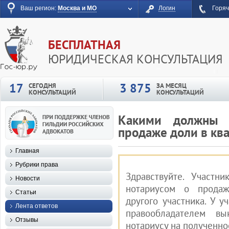
Ваш регион:
Москва и МО
Логин
Горяч
БЕСПЛАТНАЯ
ЮРИДИЧЕСКАЯ КОНСУЛЬТАЦИЯ
17
3 875
СЕГОДНЯ
ЗА МЕСЯЦ
КОНСУЛЬТАЦИЙ
КОНСУЛЬТАЦИЙ
Какими должны 
продаже доли в кв
Главная
Рубрики права
Здравствуйте. Участн
Новости
нотариусом о продаж
Статьи
другого участника. У 
Лента ответов
правообладателем вы
Отзывы
нотариусу на полученно