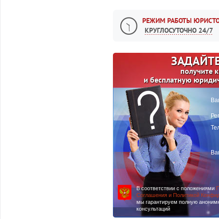
РЕЖИМ РАБОТЫ ЮРИСТО
КРУГЛОСУТОЧНО 24/7
ЗАДАЙТЕ
получите 
и бесплатную юриди
Ва
Ре
Те
Ва
В соответствии с положениями
П
Соглашения и Политикой Конфи
мы гарантируем полную аноним
консультаций