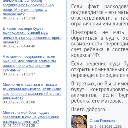
алиментам. За период
задолженности покупал сыну
Если факт расходов
вещи. Могу ли я сделать
подтвердится, - его ма
перерасчет?
ответственности, а т
04.08.2026 21:52:34
ограничении или лишен
В каком размере будет
Во-вторых, не мать
выплачивать бывший муж
обратиться в суд с х
алименты на содержание второго
ребенка?
возможности переводи
04.08.2026 04:44:40
счет ребенка, в соотве
кодекса РФ.
Что можно предпринять, если
бывший муж платит алименты
Если решение суда бу
нерегулярно и маленькими
открыть номинальный с
суммами?
переводить определенн
03.08.2026 21:31:37
В-третьих, не Вы, а им
Можно ли отказаться от иска о
будут контролирова
взыскании алиментов, если было
заключено соглашение об уплате
алиментов, если бу
алиментов?
ребенка его матерью.
03.08.2026 00:42:08
Всего доброго.
Может ли мой брат подать
заявление в суд на уменьшение
Ольга Евгеньевна
размера алиментов?
01.08.2026 20:54:35
04.06.2026 12:58