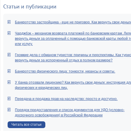
Статьи и публикации
Банкротство застройщика - еще не приговор. Как вернуть свои деньг
Чарджбэк – механизм возврата платежей по банковским картам. Легк
вернуть деньги за оплаченный с помощью банковской карты любой т
или услугу.
Громкие дела с обманом туристов: причины и перспективы. Как тури
вернуть деньги за испорченный отдых в полном размере?
Банкротство физического лица: тонкости, нюансы и советы.
У банка отозвали лицензию? Как вернуть свои деньги: инструкция дл
физических и юридических лиц.
Передача и продажа прав на наследство: просто и доступно.
Порядок предоставления и список документов для УДО (условно-
досрочного освобождения) в Российской Федерации
Читать все статьи