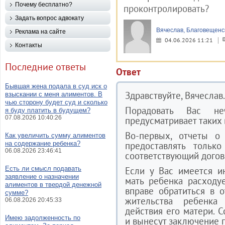
Почему бесплатно?
проконтролировать?
Задать вопрос адвокату
Вячеслав, Благовещенс
Реклама на сайте
04.06.2026 11:21
Контакты
Последние ответы
Ответ
Бывшая жена подала в суд иск о
Здравствуйте, Вячеслав.
взыскании с меня алиментов. В
чью сторону будет суд и сколько
Порадовать Вас не
я буду платить в будущем?
07.08.2026 10:40:26
предусматривает таких
Во-первых, отчеты о
Как увеличить сумму алиментов
на содержание ребенка?
предоставлять тольк
06.08.2026 23:46:41
соответствующий догов
Есть ли смысл подавать
Если у Вас имеется и
заявление о назначении
мать ребенка расходу
алиментов в твердой денежной
вправе обратиться в 
сумме?
жительства ребенка
06.08.2026 20:45:33
действия его матери. 
Имею задолженность по
и вынесут заключение 