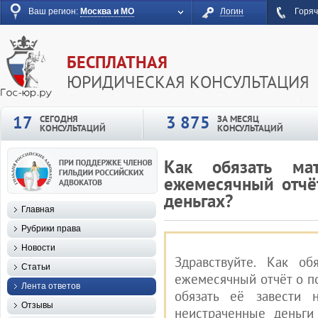
Ваш регион:
Москва и МО
Логин
Горяч
БЕСПЛАТНАЯ
ЮРИДИЧЕСКАЯ КОНСУЛЬТАЦИЯ
17
3 875
СЕГОДНЯ
ЗА МЕСЯЦ
КОНСУЛЬТАЦИЙ
КОНСУЛЬТАЦИЙ
Как обязать мат
ежемесячный отчё
деньгах?
Главная
Рубрики права
Новости
Здравствуйте. Как об
Статьи
ежемесячный отчёт о п
Лента ответов
обязать её завести 
Отзывы
неистраченные деньги