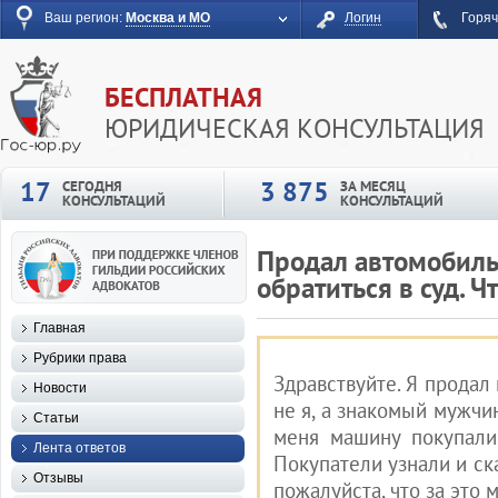
Ваш регион:
Москва и МО
Логин
Горяч
БЕСПЛАТНАЯ
ЮРИДИЧЕСКАЯ КОНСУЛЬТАЦИЯ
17
3 875
СЕГОДНЯ
ЗА МЕСЯЦ
КОНСУЛЬТАЦИЙ
КОНСУЛЬТАЦИЙ
Продал автомобиль 
обратиться в суд. Ч
Главная
Рубрики права
Здравствуйте. Я продал
Новости
не я, а знакомый мужчи
Статьи
меня машину покупали,
Лента ответов
Покупатели узнали и ска
Отзывы
пожалуйста, что за это 