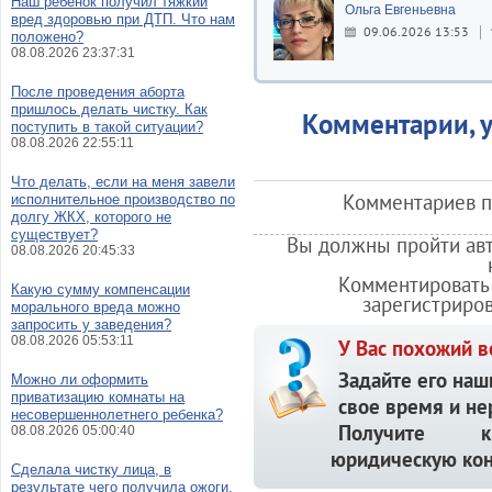
Наш ребенок получил тяжкий
Ольга Евгеньевна
вред здоровью при ДТП. Что нам
09.06.2026 13:53
положено?
08.08.2026 23:37:31
После проведения аборта
пришлось делать чистку. Как
Комментарии, у
поступить в такой ситуации?
08.08.2026 22:55:11
Что делать, если на меня завели
Комментариев по
исполнительное производство по
долгу ЖКХ, которого не
существует?
Вы должны пройти авт
08.08.2026 20:45:33
Комментировать 
Какую сумму компенсации
зарегистриро
морального вреда можно
запросить у заведения?
08.08.2026 05:53:11
У Вас похожий в
Задайте его наш
Можно ли оформить
приватизацию комнаты на
свое время и не
несовершеннолетнего ребенка?
Получите кв
08.08.2026 05:00:40
юридическую кон
Сделала чистку лица, в
результате чего получила ожоги.