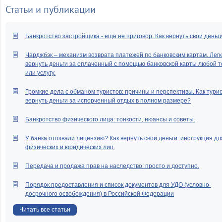
Статьи и публикации
Банкротство застройщика - еще не приговор. Как вернуть свои деньг
Чарджбэк – механизм возврата платежей по банковским картам. Легк
вернуть деньги за оплаченный с помощью банковской карты любой т
или услугу.
Громкие дела с обманом туристов: причины и перспективы. Как тури
вернуть деньги за испорченный отдых в полном размере?
Банкротство физического лица: тонкости, нюансы и советы.
У банка отозвали лицензию? Как вернуть свои деньги: инструкция дл
физических и юридических лиц.
Передача и продажа прав на наследство: просто и доступно.
Порядок предоставления и список документов для УДО (условно-
досрочного освобождения) в Российской Федерации
Читать все статьи