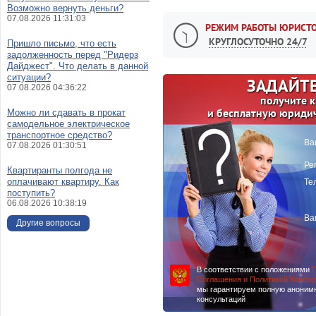
Возможно вернуть деньги?
07.08.2026 11:31:03
РЕЖИМ РАБОТЫ ЮРИСТО
КРУГЛОСУТОЧНО 24/7
Пришло письмо, что есть
задолженность перед "Ридерз
Дайджест". Что делать в данной
ситуации?
ЗАДАЙТЕ
07.08.2026 04:36:22
получите 
и бесплатную юриди
Можно ли сдавать в прокат
самодельное электрическое
транспортное средство?
Ва
07.08.2026 01:30:51
Ре
Квартиранты полгода не
оплачивают квартиру. Как
Те
поступить?
06.08.2026 10:38:19
Ва
Другие вопросы
В соответствии с положениями
П
Соглашения и Политикой Конфи
мы гарантируем полную аноним
консультаций