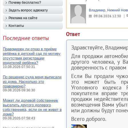
Почему бесплатно?
Задать вопрос адвокату
Владимир, Нижний Нов
09.06.2026 12:30
Реклама на сайте
Контакты
Ответ
Последние ответы
Здравствуйте, Владимир
Правомерен ли отказ в приёме
ребёнка в детский сад по мотиву
Для продажи автомобил
отсутствия регистрации
другого человека, у 
родителей ребёнка?
доверенность с правом
10.08.2026 07:50:31
Если Вы продали чужо
По решению суда меня выписали
это может быть при
из дома. Насколько это
правомерно?
Уголовного кодекса 
09.08.2026 09:36:30
покупатели вправе тр
продажи недействител
Может ли долевой собственник
возмещения Вами убытк
выселить другого долевого
или должны будут поне
собственника, если он не живет в
доме?
Всего доброго.
09.08.2026 07:58:43