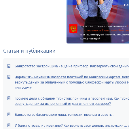
Ва
В соответствии с положениями
П
Соглашения и Политикой Конфи
мы гарантируем полную аноним
консультаций
Статьи и публикации
Банкротство застройщика - еще не приговор. Как вернуть свои деньг
Чарджбэк – механизм возврата платежей по банковским картам. Легк
вернуть деньги за оплаченный с помощью банковской карты любой т
или услугу.
Громкие дела с обманом туристов: причины и перспективы. Как тури
вернуть деньги за испорченный отдых в полном размере?
Банкротство физического лица: тонкости, нюансы и советы.
У банка отозвали лицензию? Как вернуть свои деньги: инструкция дл