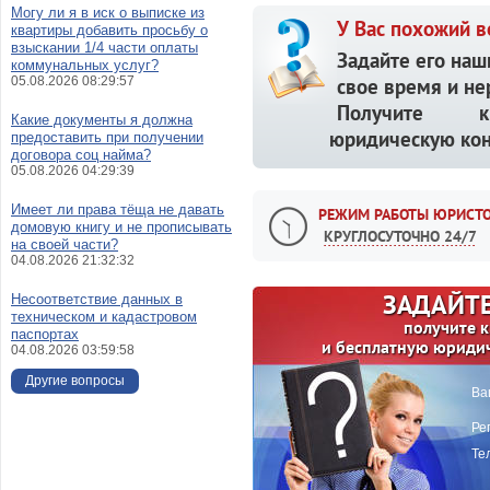
Могу ли я в иск о выписке из
У Вас похожий в
квартиры добавить просьбу о
взыскании 1/4 части оплаты
Задайте его наш
коммунальных услуг?
05.08.2026 08:29:57
свое время и не
Получите кв
Какие документы я должна
юридическую кон
предоставить при получении
договора соц найма?
05.08.2026 04:29:39
Имеет ли права тёща не давать
РЕЖИМ РАБОТЫ ЮРИСТО
домовую книгу и не прописывать
КРУГЛОСУТОЧНО 24/7
на своей части?
04.08.2026 21:32:32
ЗАДАЙТЕ
Несоответствие данных в
техническом и кадастровом
получите 
паспортах
и бесплатную юриди
04.08.2026 03:59:58
Другие вопросы
Ва
Ре
Те