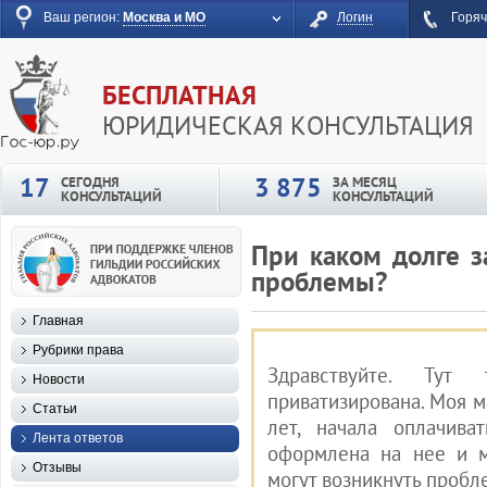
Ваш регион:
Москва и МО
Логин
Горяч
БЕСПЛАТНАЯ
ЮРИДИЧЕСКАЯ КОНСУЛЬТАЦИЯ
17
3 875
СЕГОДНЯ
ЗА МЕСЯЦ
КОНСУЛЬТАЦИЙ
КОНСУЛЬТАЦИЙ
При каком долге з
проблемы?
Главная
Рубрики права
Здравствуйте. Тут
Новости
приватизирована. Моя м
Статьи
лет, начала оплачива
Лента ответов
оформлена на нее и м
Отзывы
могут возникнуть проб