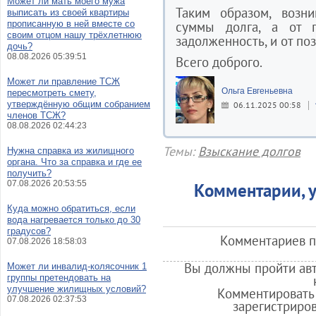
Может ли мать моего мужа
Таким образом, возн
выписать из своей квартиры
прописанную в ней вместе со
суммы долга, а от п
своим отцом нашу трёхлетнюю
задолженность, и от по
дочь?
08.08.2026 05:39:51
Всего доброго.
Может ли правление ТСЖ
Ольга Евгеньевна
пересмотреть смету,
утверждённую общим собранием
06.11.2025 00:58
членов ТСЖ?
08.08.2026 02:44:23
Темы:
Взыскание долгов
Нужна справка из жилищного
органа. Что за справка и где ее
получить?
07.08.2026 20:53:55
Комментарии, у
Куда можно обратиться, если
вода нагревается только до 30
градусов?
Комментариев по
07.08.2026 18:58:03
Вы должны пройти авт
Может ли инвалид-колясочник 1
группы претендовать на
улучшение жилищных условий?
Комментировать 
07.08.2026 02:37:53
зарегистриро