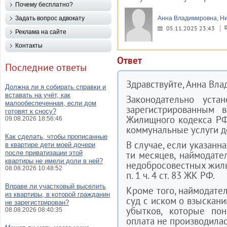
Почему бесплатно?
Задать вопрос адвокату
Анна Владимировна, Н
05.11.2025 23:43
Реклама на сайте
Контакты
Ответ
Последние ответы
Здравствуйте, Анна Вла
Должна ли я собирать справки и
вставать на учёт, как
Законодательно уста
малообеспеченная, если дом
зарегистрированным в
готовят к сносу?
Жилищного кодекса РФ
09.08.2026 18:56:46
коммунальные услуги д
Как сделать, чтобы прописанные
В случае, если указанн
в квартире дети моей дочери
после приватизации этой
ти месяцев, наймодате
квартиры не имели доли в ней?
недобросовестных жиль
08.08.2026 10:48:52
п. 1 ч. 4 ст. 83 ЖК РФ.
Вправе ли участковый выселить
Кроме того, наймодател
из квартиры, в которой гражданин
суд с иском о взыскани
не зарегистрирован?
убытков, которые по
08.08.2026 08:40:35
оплата не производилас