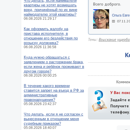
Что делать, если наниматели
Всего доброго.
квартиры не хотят возмещать
вред, причинённый по их вине
наймодателю этой квартиры?
Ольга Евг
06.08.2026 21:29:17
07.11.2
Как оформить жалобу на
пристава исполнителя, в
отношении его бездействия по
Темы:
Взыскание ущерба
розыску должника?
06.08.2026 11:36:58
К
Куда нужно обращаться с
заявлением о расторжении брака,
если жена и ребёнок проживают в
другом городе?
06.08.2026 00:00:25
Коммен
В течение какого времени
ставится запрет на въезд в РФ за
У Вас пох
административные
Задайте е
правонарушения?
05.08.2026 23:42:37
Получит
телефону.
Что делать, если я не согласен с
вынесенным в отношении меня
судебным приказом?
05.08.2026 18:40:07