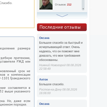
Спасибо.
Отзывов:
212
Алексей Сергеевич
Консультаций:
763
Последние отзывы
Отзывов:
47
Оксана
Большое спасибо за быстрый и
исчерпывающий ответ. Очень
еделения размера
надеюсь, что он поможет мне
доказать, что мои требования
удебную претензию,
обоснованны.
дставителя РЖД или
Нижний Новогород 08.08.2026
22:58:49
ановленный срок не
тков и компенсации
99-1101 Гражданского
Антон
Большое спасибо.
ние составляется в
Ростов-на-Дону 08.08.2026
132 выше указанного
16:06:00
ока. Но, даже если
ационном порядке.
Оксана